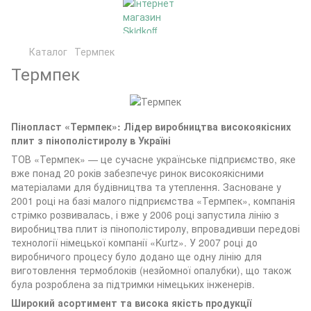
Каталог
Термпек
Термпек
Пінопласт «Термпек»: Лідер виробництва високоякісних
плит з пінополістиролу в Україні
ТОВ «Термпек» — це сучасне українське підприємство, яке
вже понад 20 років забезпечує ринок високоякісними
матеріалами для будівництва та утеплення. Засноване у
2001 році на базі малого підприємства «Термпек», компанія
стрімко розвивалась, і вже у 2006 році запустила лінію з
виробництва плит із пінополістиролу, впровадивши передові
технології німецької компанії «Kurtz». У 2007 році до
виробничого процесу було додано ще одну лінію для
виготовлення термоблоків (незйомної опалубки), що також
була розроблена за підтримки німецьких інженерів.
Широкий асортимент та висока якість продукції