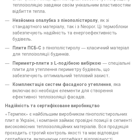
теплоізоляцію завдяки своїм унікальним властивостям
відбиття тепла.
Незйомна опалубка з пінополістиролу
, як зі
стандартного матеріалу, так і з Neopor. Ці термоблоки
забезпечують надійність та енергоефективність
будівель.
Плити ПСБ-С
з пінополістиролу — класичний матеріал
для теплоізоляції будинків.
Периметр-плити з L-подібною вибіркою
— спеціальні
плити для утеплення периметру будівель, що
забезпечують оптимальний тепловий захист.
Комплектація систем фасадного утеплення
, яка
включає всі необхідні елементи для створення
ефективної теплоізоляції фасадів.
Надійність та сертифіковане виробництво
«Термпек» є найбільшим виробником пінополістирольних
плит в Україні, і компанія займає провідні позиції в сегменті
високоякісних теплоізоляційних матеріалів. Вся продукція
проходить строгий контроль якості та має відповідні
сертифікати, включаючи сертифікат відповідності,