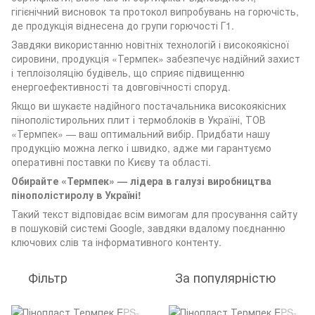
гігієнічний висновок та протокол випробувань на горючість,
де продукція віднесена до групи горючості Г1.
Завдяки використанню новітніх технологій і високоякісної
сировини, продукція «Термпек» забезпечує надійний захист
і теплоізоляцію будівель, що сприяє підвищенню
енергоефективності та довговічності споруд.
Якщо ви шукаєте надійного постачальника високоякісних
пінополістирольних плит і термоблоків в Україні, ТОВ
«Термпек» — ваш оптимальний вибір. Придбати нашу
продукцію можна легко і швидко, адже ми гарантуємо
оперативні поставки по Києву та області.
Обирайте «Термпек» — лідера в галузі виробництва
пінополістиролу в Україні!
Такий текст відповідає всім вимогам для просування сайту
в пошуковій системі Google, завдяки вдалому поєднанню
ключових слів та інформативного контенту.
Фільтр
За популярністю