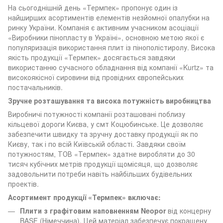
На сьогоднішній день «Термпек» пропонує один із
найширших асортиментів елементів незйомної опалубки на
ринку України. Компанія є активним учасником асоціації
«Виробники пінопласту в Україні», основною метою якої є
популяризація використання плит із пінополістиролу. Висока
якість продукції «Термпек» досягається завдяки
використанню сучасного обладнання від компанії «Kurtz» та
високоякісної сировини від провідних європейських
постачальників.
Зручне розташування та висока потужність виробництва
Виробничі потужності компанії розташовані поблизу
кільцевої дороги Києва, у смт Коцюбинське. Це дозволяє
забезпечити швидку та зручну доставку продукції як по
Києву, так і по всій Київській області. Завдяки своїм
потужностям, ТОВ «Термпек» здатне виробляти до 30
тисяч кубічних метрів продукції щомісяця, що дозволяє
задовольнити потреби навіть найбільших будівельних
проектів.
Асортимент продукції «Термпек» включає:
Плити з графітовим наповненням Neopor
від концерну
BASF (Німеччина). Цей матеріал забезпечує покращену