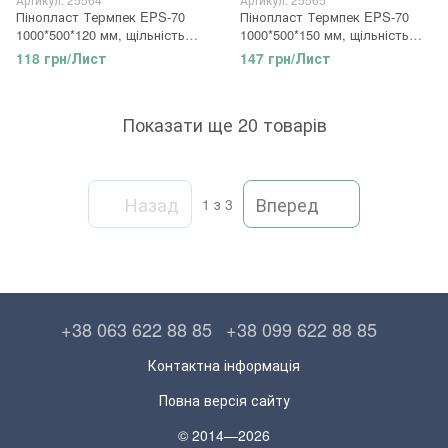
Пінопласт Термпек EPS-70
Пінопласт Термпек EPS-70
1000*500*120 мм, щільність
1000*500*150 мм, щільність
13кг/м3
13кг/м3
118 грн/Лист
147 грн/Лист
Показати ще 20 товарів
Назад
Вперед
1
з 3
+38 063 622 88 85
+38 099 622 88 85
Контактна інформація
Повна версія сайту
© 2014—2026