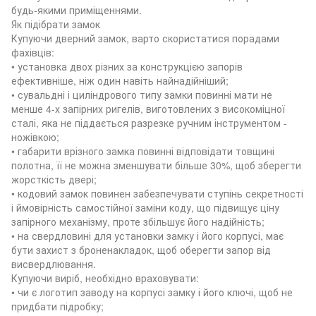
будь-якими приміщеннями.
Як підібрати замок
Купуючи дверний замок, варто скористатися порадами
фахівців:
• установка двох різних за конструкцією запорів
ефективніше, ніж один навіть найнадійніший;
• сувальдні і циліндрового типу замки повинні мати не
менше 4-х запірних ригелів, виготовлених з високоміцної
сталі, яка не піддається разрезке ручним інструментом -
ножівкою;
• габарити врізного замка повинні відповідати товщині
полотна, її не можна зменшувати більше 30%, щоб зберегти
жорсткість двері;
• кодовий замок повинен забезпечувати ступінь секретності
і ймовірність самостійної заміни коду, що підвищує ціну
запірного механізму, проте збільшує його надійність;
• на свердловині для установки замку і його корпусі, має
бути захист з броненакладок, щоб оберегти запор від
висвердлювання.
Купуючи виріб, необхідно враховувати:
• чи є логотип заводу на корпусі замку і його ключі, щоб не
придбати підробку;