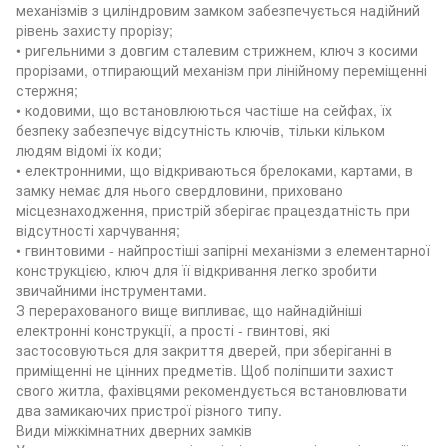
механізмів з циліндровим замком забезпечується надійний
рівень захисту прорізу;
• ригельними з довгим сталевим стрижнем, ключ з косими
прорізами, отпирающий механізм при лінійному переміщенні
стержня;
• кодовими, що встановлюються частіше на сейфах, їх
безпеку забезпечує відсутність ключів, тільки кільком
людям відомі їх коди;
• електронними, що відкриваються брелоками, картами, в
замку немає для нього свердловини, приховано
місцезнаходження, пристрій зберігає працездатність при
відсутності харчування;
• гвинтовими - найпростіші запірні механізми з елементарної
конструкцією, ключ для її відкривання легко зробити
звичайними інструментами.
З перерахованого вище випливає, що найнадійніші
електронні конструкції, а прості - гвинтові, які
застосовуються для закриття дверей, при зберіганні в
приміщенні не цінних предметів. Щоб поліпшити захист
свого житла, фахівцями рекомендується встановлювати
два замикаючих пристрої різного типу.
Види міжкімнатних дверних замків