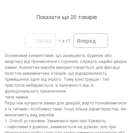
Показати ще 20 товарів
Назад
Вперед
1
з 17
Основними елементами, що захищають будинок або
квартиру від проникнення сторонніх, служать надійні дверні
замки. Аналогічні вироби використовуються для фіксації
полотна міжкімнатних отворів, що відокремлюють
приміщення одне від іншого. Тому конструкція і тип
пристроїв вибираються, в залежності від їх
функціонального призначення.
типи замків
Перш ніж купувати замки для дверей, варто познайомитися
з їх типами і особливостями. Існує кілька характеристик, які
визначають вид виробів.
1. Спосіб установки. Замикаючі пристрої бувають:
• навісними з дужкою, замикається на дужках, але при
прикладанні грубої сили такі замки неважко розламати або