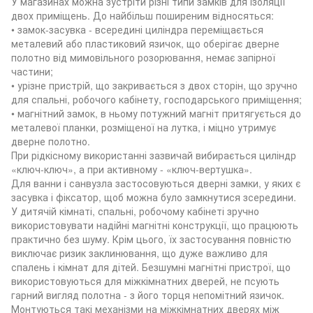
У магазинах можна зустріти різні типи замків для ізоляції
двох приміщень. До найбільш поширеним відносяться:
• замок-засувка - всередині циліндра переміщається
металевий або пластиковий язичок, що оберігає дверне
полотно від мимовільного розорювання, немає запірної
частини;
• урізне пристрій, що закривається з двох сторін, що зручно
для спальні, робочого кабінету, господарського приміщення;
• магнітний замок, в ньому потужний магніт притягується до
металевої планки, розміщеної на лутка, і міцно утримує
дверне полотно.
При рідкісному використанні зазвичай вибирається циліндр
«ключ-ключ», а при активному - «ключ-вертушка».
Для ванни і санвузла застосовуються дверні замки, у яких є
засувка і фіксатор, щоб можна було замкнутися зсередини.
У дитячій кімнаті, спальні, робочому кабінеті зручно
використовувати надійні магнітні конструкції, що працюють
практично без шуму. Крім цього, їх застосування повністю
виключає ризик заклинювання, що дуже важливо для
спалень і кімнат для дітей. Безшумні магнітні пристрої, що
використовуються для міжкімнатних дверей, не псують
гарний вигляд полотна - з його торця непомітний язичок.
Монтуються такі механізми на міжкімнатних дверях між