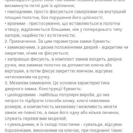
висмикнути петлі для їх кріплення;
• накладними, просто фіксуються саморізами на внутрішній
площині полотна, без порушення його цілісності;
• врізними - пристосування, що вставляються в полотна
отвору, відрізняються більшими, ніж у попереднього типу
запорів, надійністю і естетичністю.
2. Призначення. За цим параметром замки бувають:
• замикаючими, з двома положеннями дверей - відкритим чи
закритим, нічим не фіксуються;
• запірающе-фіксують, в комплект замків входить дверна
ручка, яка замикає полотно за допомогою ключа або
вертушки, а потім фіксує закриттю язичком, відсуває
натисканням на ручку.
3. Механізм замикання. Це основна характеристика
дверного замка. Конструкції бувають:
• циліндровими - найбільш популярні вироби, до них
непросто підібрати способи злому, ключі невеликих
розмірів, а компактність механізму і можливість міняти
замок не повністю, а лише його одну або кілька личинок,
служать перевагами моделей;
• сувальдними, в їх складі пластинки - сувальди, відсуває
борозенками, виконаними на ключах, при поєднанні таких