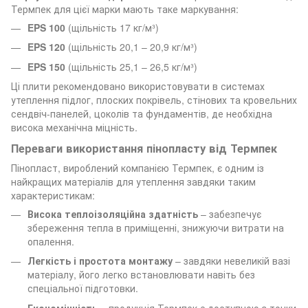
Термпек для цієї марки мають таке маркування:
EPS 100
(щільність 17 кг/м³)
EPS 120
(щільність 20,1 – 20,9 кг/м³)
EPS 150
(щільність 25,1 – 26,5 кг/м³)
Ці плити рекомендовано використовувати в системах
утеплення підлог, плоских покрівель, стінових та кровельних
сендвіч-панелей, цоколів та фундаментів, де необхідна
висока механічна міцність.
Переваги використання пінопласту від Термпек
Пінопласт, вироблений компанією Термпек, є одним із
найкращих матеріалів для утеплення завдяки таким
характеристикам:
Висока теплоізоляційна здатність
– забезпечує
збереження тепла в приміщенні, знижуючи витрати на
опалення.
Легкість і простота монтажу
– завдяки невеликій вазі
матеріалу, його легко встановлювати навіть без
спеціальної підготовки.
Економічність
– продукція Термпек є доступною з точки