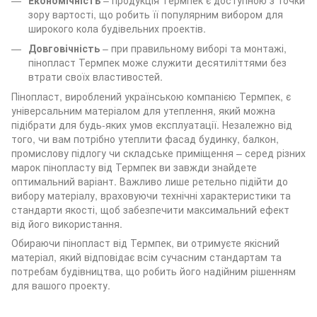
зору вартості, що робить її популярним вибором для
широкого кола будівельних проектів.
Довговічність
– при правильному виборі та монтажі,
пінопласт Термпек може служити десятиліттями без
втрати своїх властивостей.
Пінопласт, вироблений українською компанією Термпек, є
універсальним матеріалом для утеплення, який можна
підібрати для будь-яких умов експлуатації. Незалежно від
того, чи вам потрібно утеплити фасад будинку, балкон,
промислову підлогу чи складське приміщення – серед різних
марок пінопласту від Термпек ви завжди знайдете
оптимальний варіант. Важливо лише ретельно підійти до
вибору матеріалу, враховуючи технічні характеристики та
стандарти якості, щоб забезпечити максимальний ефект
від його використання.
Обираючи пінопласт від Термпек, ви отримуєте якісний
матеріал, який відповідає всім сучасним стандартам та
потребам будівництва, що робить його надійним рішенням
для вашого проекту.