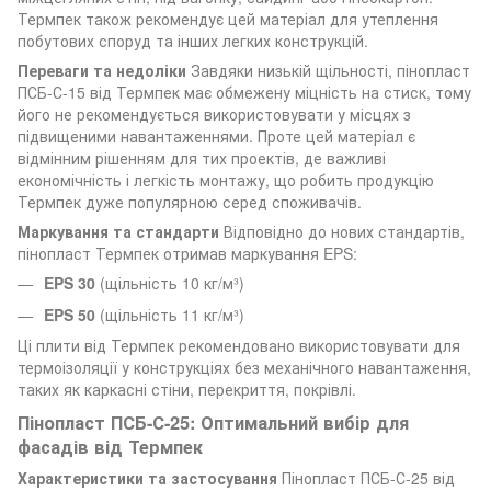
Термпек також рекомендує цей матеріал для утеплення
побутових споруд та інших легких конструкцій.
Переваги та недоліки
Завдяки низькій щільності, пінопласт
ПСБ-С-15 від Термпек має обмежену міцність на стиск, тому
його не рекомендується використовувати у місцях з
підвищеними навантаженнями. Проте цей матеріал є
відмінним рішенням для тих проектів, де важливі
економічність і легкість монтажу, що робить продукцію
Термпек дуже популярною серед споживачів.
Маркування та стандарти
Відповідно до нових стандартів,
пінопласт Термпек отримав маркування EPS:
EPS 30
(щільність 10 кг/м³)
EPS 50
(щільність 11 кг/м³)
Ці плити від Термпек рекомендовано використовувати для
термоізоляції у конструкціях без механічного навантаження,
таких як каркасні стіни, перекриття, покрівлі.
Пінопласт ПСБ-С-25: Оптимальний вибір для
фасадів від Термпек
Характеристики та застосування
Пінопласт ПСБ-С-25 від