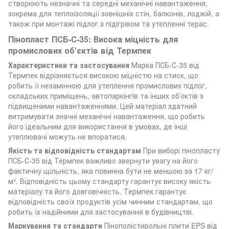
створюють незначні та середні механічні навантаження,
зокрема для теплоізоляції зовнішніх стін, балконів, лоджій, а
також при монтажі підлог з підігрівом та утепленні терас.
Пінопласт ПСБ-С-35: Висока міцність для
промислових об'єктів від Термпек
Характеристики та застосування
Марка ПСБ-С-35 від
Термпек відрізняється високою міцністю на стиск, що
робить її незамінною для утеплення промислових підлог,
складських приміщень, автопаркінгів та інших об’єктів з
підвищеними навантаженнями. Цей матеріал здатний
витримувати значні механічні навантаження, що робить
його ідеальним для використання в умовах, де інші
утеплювачі можуть не впоратися.
Якість та відповідність стандартам
При виборі пінопласту
ПСБ-С-35 від Термпек важливо звернути увагу на його
фактичну щільність, яка повинна бути не меншою за 17 кг/
м³. Відповідність цьому стандарту гарантує високу якість
матеріалу та його довговічність. Термпек гарантує
відповідність своїх продуктів усім чинним стандартам, що
робить їх надійними для застосування в будівництві.
Маркування та стандарти
Пінополістирольні плити EPS від