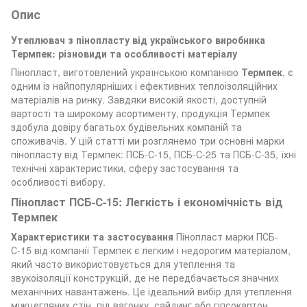
Опис
Утеплювач з пінопласту від українського виробника
Термпек: різновиди та особливості матеріалу
Пінопласт, виготовлений українською компанією
Термпек
, є
одним із найпопулярніших і ефективних теплоізоляційних
матеріалів на ринку. Завдяки високій якості, доступній
вартості та широкому асортименту, продукція Термпек
здобула довіру багатьох будівельних компаній та
споживачів. У цій статті ми розглянемо три основні марки
пінопласту від Термпек: ПСБ-С-15, ПСБ-С-25 та ПСБ-С-35, їхні
технічні характеристики, сферу застосування та
особливості вибору.
Пінопласт ПСБ-С-15: Легкість і економічність від
Термпек
Характеристики та застосування
Пінопласт марки ПСБ-
С-15 від компанії Термпек є легким і недорогим матеріалом,
який часто використовується для утеплення та
звукоізоляції конструкцій, де не передбачається значних
механічних навантажень. Це ідеальний вибір для утеплення
міжцегляних стін, під вагонку, сайдинг або гіпсокартон.