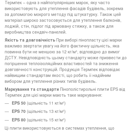
Термпек – одна з найпопулярніших марок, яку часто
використовують для утеплення фасадів будівель, зокрема
за допомогою мокрого методу під штукатурку. Також цей
матеріал широко застосовується для утеплення балконів,
лоджій, стін, підлог під армовану стяжку, а також для
виробництва сендвіч-панелей.
Якість та довговічність
При виборі пінопласту цієї марки
важливо звертати увагу на його фактичну щільність, яка
повинна бути не меншою за 12 кг/м³, відповідно до вимог
ДСТУ. Невідповідність цьому стандарту може призвести до
погіршення теплоізоляційних властивостей та зниження
довговічності конструкцій. Продукція Термпек відповідає
найвищим стандартам якості, що робить її надійним
вибором для утеплення різних типів будівель.
Маркування та стандарти
Пінополістирольні плити EPS від
Термпек для цієї марки мають таке маркування:
EPS 50
(щільність 11 кг/м³)
EPS 70
(щільність 13 кг/м³)
EPS 80
(щільність 15 кг/м³)
Ці плити використовуються в системах утеплення, що