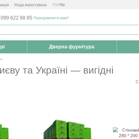
Рус
Укр
мація
Угода користувача
 099 622 88 85
Передзвонити вам?
рі
Дверна фурнітура
ок
єву та Україні — вигідні
С