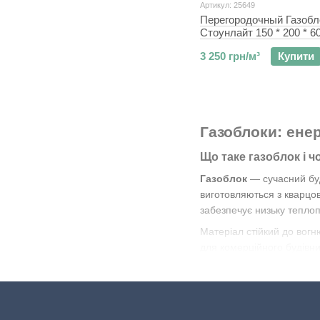
Артикул: 25649
Перегородочный Газобл
Стоунлайт 150 * 200 * 6
D400/D500 Транзит
3 250 грн/м³
Купити
Газоблоки: ене
Що таке газоблок і ч
Газоблок
— сучасний буд
виготовляються з кварцов
забезпечує низьку теплоп
Матеріал стійкий до вогн
для комерційного будівни
Найпопулярніші розміри:
Газоблок 100х200х6
Газоблок 600х300х2