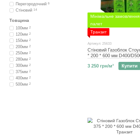
Перегородочний
6
Стіновий
14
Мінімальне замовлення 
Товщина
палет
100мм
2
Транзит
120мм
2
150мм
2
Артикул: 25633
200мм
2
Стіновий Газоблок Стоу
250мм
2
* 200 * 600 мм D400/D50
280мм
2
300мм
2
3 250 грн/м³
Купити
375мм
2
400мм
2
500мм
2