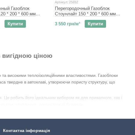
Артикул: 25652
чный Газоблок
Перегородочный Газоблок
20 * 200 * 600 мм
Стоунлайт 150 * 200 * 600 мм
Склад
D400/D500 Склад
Купити
3 550 грн/м³
Купити
з вигідною ціною
ю та високими теплоізоляційними властивостями. Газоблоки
аса твердне в автоклаві, утворюючи пористу структуру, що
я. Це робить його ідеальним вибором як для приватного, так і
х стін, утеплення, реконструкції будівель.
Контактна інформація
оізоляції.