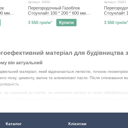
Артикул: 25650
Артикул: 25651
ок
Перегородочный Газоблок
Перегородо
00 мм
Стоунлайт 100 * 200 * 600 мм
Стоунлайт 1
D400/D500 Склад
D400/D500 
3 550 грн/м³
Купити
3 550 грн/м³
ргоефективний матеріал для будівництва 
ому він актуальний
івельний матеріал, який відзначається легкістю, точною геометріє
ого піску, цементу, вапна та алюмінієвої пасти. Після спінювання м
ровідність.
ю, не схильний до гниття, не накопичує вологу та легко обробляєтьс
цтва. Газоблок застосовується для зведення несучих і перегородкови
00
— легкий, ідеальний для міжкімнатних перегородок;
Каталог
Клієнтам
00
— оптимальний для несучих стін із високим рівнем тепло- та шум