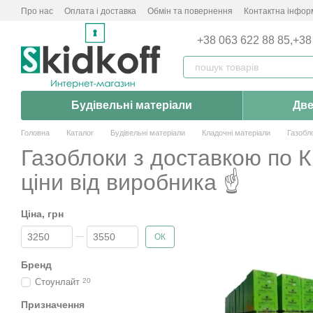
Перейти до основного контенту
Про нас
Оплата і доставка
Обмін та повернення
Контактна інфор
+38 063 622 88 85,
+38
Будівельні матеріали
Две
Головна
Каталог
Будівельні матеріали
Кладочні матеріали
Газобл
Газоблоки з доставкою по Ки
ціни від виробника ☝
Ціна, грн
Від Ціна, грн
До Ціна, грн
ОК
Бренд
Стоунлайт
20
Призначення