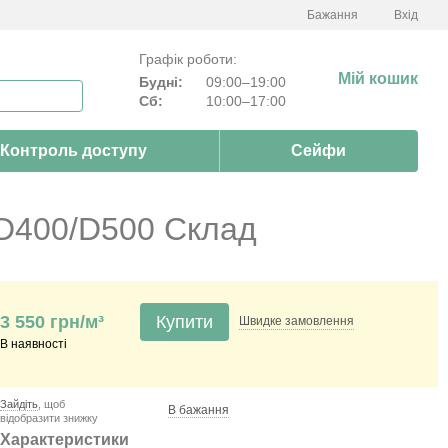
Бажання
Вхід
Графік роботи:
Мій кошик
Будні:
09:00–19:00
Сб:
10:00–17:00
Контроль доступу
Сейфи
 D400/D500 Склад
3 550 грн/м³
Купити
Швидке
замовлення
В наявності
Зайдіть
, щоб
В бажання
відобразити знижку
Характеристики