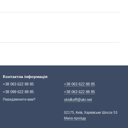
Контактна інформація
+38 063 622 88 85
+38 063 622 88 85
+38 099 622 88 85
+38 063 622 88 85
skidkoff@ukr.net
Передзвонити вам?
02175, Київ, Харківське Шоссе 53
Мапа проїзду