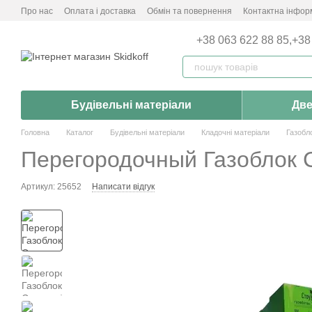
Перейти до основного контенту
Про нас
Оплата і доставка
Обмін та повернення
Контактна інфор
+38 063 622 88 85,
+38
Будівельні матеріали
Две
Головна
Каталог
Будівельні матеріали
Кладочні матеріали
Газобл
Перегородочный Газоблок С
Артикул: 25652
Написати відгук