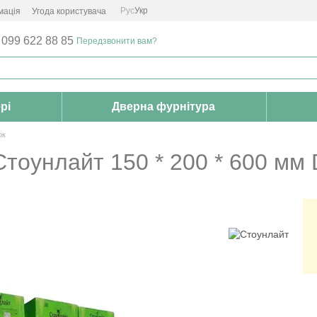
Рус
Укр
мація
Угода користувача
 099 622 88 85
Передзвонити вам?
рі
Дверна фурнітура
ок
тоунлайт 150 * 200 * 600 мм