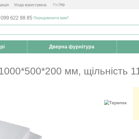
Рус
Укр
мація
Угода користувача
 099 622 88 85
Передзвонити вам?
рі
Дверна фурнітура
000*500*200 мм, щільність 1