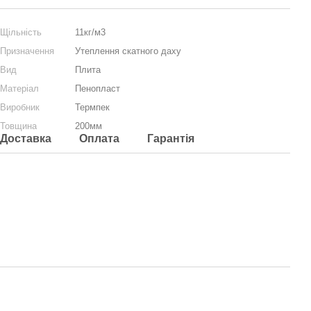
Щільність
11кг/м3
Призначення
Утеплення скатного даху
Вид
Плита
Матеріал
Пенопласт
Виробник
Термпек
Товщина
200мм
Доставка
Оплата
Гарантія