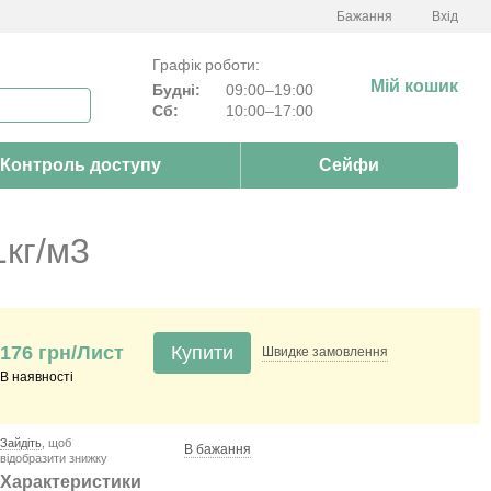
Бажання
Вхід
Графік роботи:
Мій кошик
Будні:
09:00–19:00
Сб:
10:00–17:00
Контроль доступу
Сейфи
1кг/м3
176 грн/Лист
Купити
Швидке
замовлення
В наявності
Зайдіть
, щоб
В бажання
відобразити знижку
Характеристики