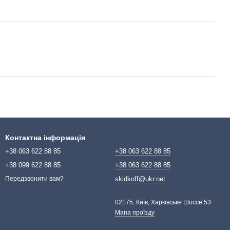
Контактна інформація
+38 063 622 88 85
+38 063 622 88 85
+38 099 622 88 85
+38 063 622 88 85
skidkoff@ukr.net
Передзвонити вам?
02175, Київ, Харківське Шоссе 53
Мапа проїзду