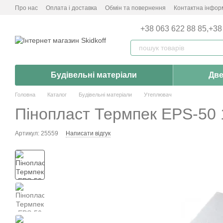
Перейти до основного контенту
Про нас
Оплата і доставка
Обмін та повернення
Контактна інфор
+38 063 622 88 85,
+38
Будівельні матеріали
Две
Головна
Каталог
Будівельні матеріали
Утеплювач
Пінопласт Термпек EPS-50 1
Артикул: 25559
Написати відгук