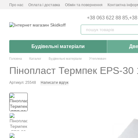
Перейти до основного контенту
Про нас
Оплата і доставка
Обмін та повернення
Контактна інфор
+38 063 622 88 85,
+38
Будівельні матеріали
Две
Головна
Каталог
Будівельні матеріали
Утеплювач
Пінопласт Термпек EPS-30 1
Артикул: 25548
Написати відгук