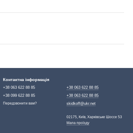
Контактна інформація
+38 063 622 88 85
+38 063 622 88 85
+38 099 622 88 85
+38 063 622 88 85
skidkoff@ukr.net
Передзвонити вам?
02175, Київ, Харківське Шоссе 53
Мапа проїзду