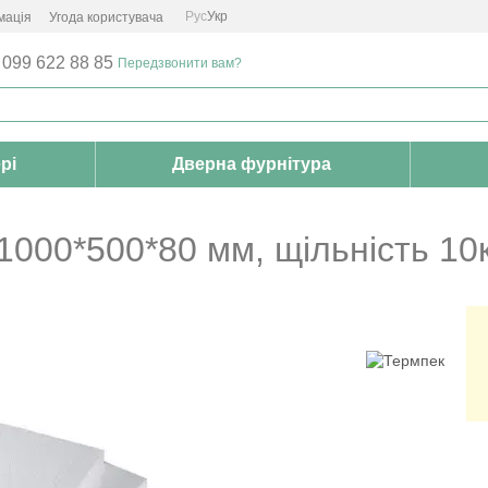
Рус
Укр
мація
Угода користувача
 099 622 88 85
Передзвонити вам?
рі
Дверна фурнітура
000*500*80 мм, щільність 10