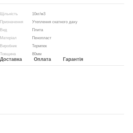
Щільність
10кг/м3
Призначення
Утеплення скатного даху
Вид
Плита
Матеріал
Пенопласт
Виробник
Термпек
Товщина
80мм
Доставка
Оплата
Гарантія