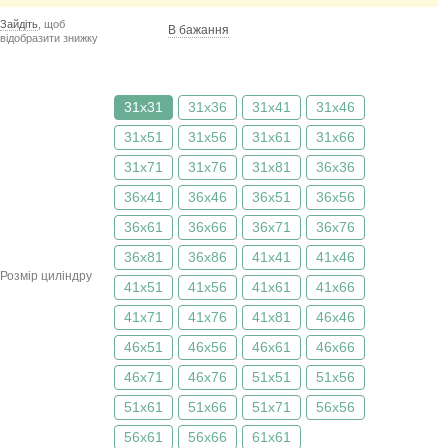
Зайдіть
, щоб
В бажання
відобразити знижку
31x31
31x36
31x41
31x46
31x51
31x56
31x61
31x66
31x71
31x76
31x81
36x36
36x41
36x46
36x51
36x56
36x61
36x66
36x71
36x76
36x81
36x86
41x41
41x46
Розмір циліндру
41x51
41x56
41x61
41x66
41x71
41x76
41x81
46x46
46x51
46x56
46x61
46x66
46x71
46x76
51x51
51x56
51x61
51x66
51x71
56x56
56x61
56x66
61x61