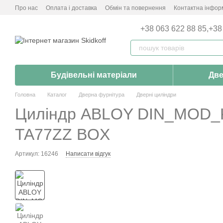
Перейти до основного контенту
Про нас
Оплата і доставка
Обмін та повернення
Контактна інфор
+38 063 622 88 85,
+38
Будівельні матеріали
Две
Головна
Каталог
Дверна фурнітура
Дверні циліндри
Циліндр ABLOY DIN_MOD_
TA77ZZ BOX
Артикул: 16246
Написати відгук