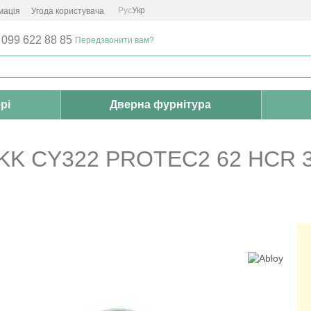
Рус
Укр
мація
Угода користувача
 099 622 88 85
Передзвонити вам?
рі
Дверна фурнітура
KK CY322 PROTEC2 62 HCR 