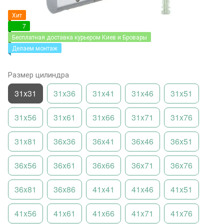
Хит
7
Бесплатная доставка курьером Киев и Бровары
Делаем монтаж
Размер цилиндра
31x31
31x36
31x41
31x46
31x51
31x56
31x61
31x66
31x71
31x76
31x81
36x36
36x41
36x46
36x51
36x56
36x61
36x66
36x71
36x76
36x81
36x86
41x41
41x46
41x51
41x56
41x61
41x66
41x71
41x76