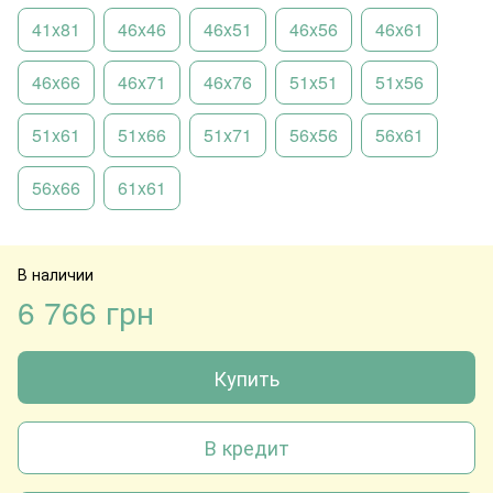
41x81
46x46
46x51
46x56
46x61
46x66
46x71
46x76
51x51
51x56
51x61
51x66
51x71
56x56
56x61
56x66
61x61
В наличии
6 766 грн
Купить
В кредит