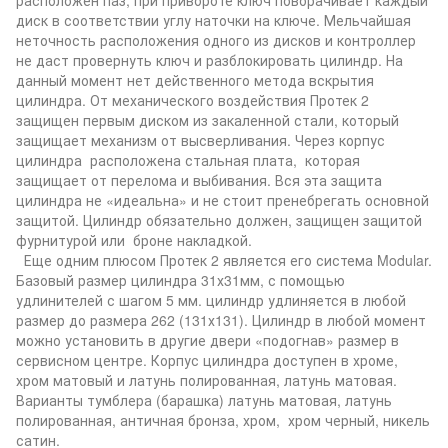
диск в соответствии углу наточки на ключе. Мельчайшая
неточность расположения одного из дисков и контроллер
не даст провернуть ключ и разблокировать цилиндр. На
данный момент нет действенного метода вскрытия
цилиндра. От механического воздействия Протек 2
защищен первым диском из закаленной стали, который
защищает механизм от высверливания. Через корпус
цилиндра расположена стальная плата, которая
защищает от перелома и выбивания. Вся эта защита
цилиндра не «идеальна» и не стоит пренебрегать основной
защитой. Цилиндр обязательно должен, защищен защитой
фурнитурой или броне накладкой.
Еще одним плюсом Протек 2 является его система Modular.
Базовый размер цилиндра 31х31мм, с помощью
удлинителей с шагом 5 мм. цилиндр удлиняется в любой
размер до размера 262 (131х131). Цилиндр в любой момент
можно установить в другие двери «подогнав» размер в
сервисном центре. Корпус цилиндра доступен в хроме,
хром матовый и латунь полированная, латунь матовая.
Варианты тумблера (барашка) латунь матовая, латунь
полированная, античная бронза, хром, хром черный, никель
сатин.