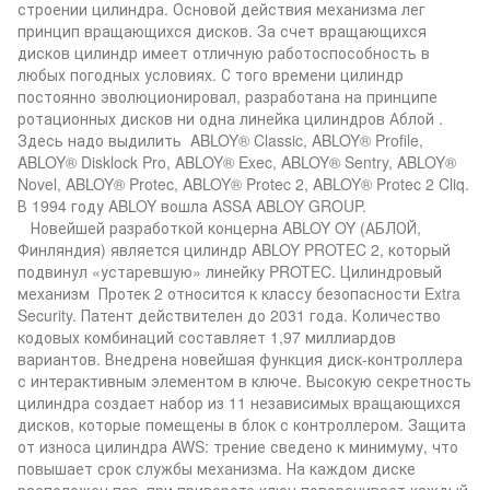
строении цилиндра. Основой действия механизма лег
принцип вращающихся дисков. За счет вращающихся
дисков цилиндр имеет отличную работоспособность в
любых погодных условиях. С того времени цилиндр
постоянно эволюционировал, разработана на принципе
ротационных дисков ни одна линейка цилиндров Аблой .
Здесь надо выдилить ABLOY® Classic, ABLOY® Profile,
ABLOY® Disklock Pro, ABLOY® Exec, ABLOY® Sentry, ABLOY®
Novel, ABLOY® Protec, ABLOY® Protec 2, ABLOY® Protec 2 Cliq.
В 1994 году ABLOY вошла ASSA ABLOY GROUP.
Новейшей разработкой концерна ABLOY OY (АБЛОЙ,
Финляндия) является цилиндр ABLOY PROTEC 2, который
подвинул «устаревшую» линейку PROTEC. Цилиндровый
механизм Протек 2 относится к классу безопасности Extra
Security. Патент действителен до 2031 года. Количество
кодовых комбинаций составляет 1,97 миллиардов
вариантов. Внедрена новейшая функция диск-контроллера
с интерактивным элементом в ключе. Высокую секретность
цилиндра создает набор из 11 независимых вращающихся
дисков, которые помещены в блок с контроллером. Защита
от износа цилиндра AWS: трение сведено к минимуму, что
повышает срок службы механизма. На каждом диске
расположен паз, при привороте ключ поворачивает каждый