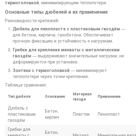
термоголовкой
, минимизирующим теплопотери.
Основные типы дюбелей и их применение
Разновидности крепежей:
Дюбель для пенопласта с пластиковым гвоздём
—
для бетона, кирпича, газобетона. Обеспечивает
прочную фиксацию и устойчивость к нагрузкам.
Грибки для крепления минваты с металлическим
гвоздём
— выдерживают значительные нагрузки, не
деформируются при установке.
Зонтики с термоголовкой
— минимизируют
теплопотери через точки крепления.
Таблица сравнения:
Материал
Тип дюбеля
Основание
Применение
гвоздя
Дюбель с
Бетон,
пластиковым
Пластик
Пенопласт
кирпич
гвоздём
Грибки для
Бетон,
минваты с
Металл
Минеральная ват