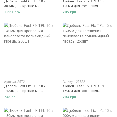
Дюбель Fast-Fix TDL 10 x
Дюбель Fast-Fix TPL 10 x
300мм для крепления
120мм для крепления
минеральной ваты
пенопласта полиамидный
1 331 грн
705 грн
металлический гвоздь с
гвоздь, 250шт
термоголовой, 200шт
Артикул: 25721
Артикул: 25722
Дюбель Fast-Fix TPL 10 x
Дюбель Fast-Fix TPL 10 x
140мм для крепления
160мм для крепления
пенопласта полиамидный
пенопласта полиамидный
743 грн
793 грн
гвоздь, 250шт
гвоздь, 250шт