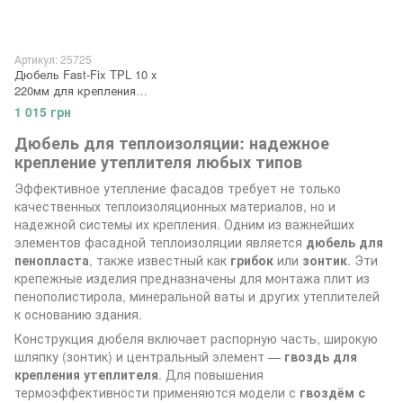
Артикул: 25725
Дюбель Fast-Fix TPL 10 x
220мм для крепления
пенопласта полиамидный
1 015 грн
гвоздь, 250шт
Дюбель для теплоизоляции: надежное
крепление утеплителя любых типов
Эффективное утепление фасадов требует не только
качественных теплоизоляционных материалов, но и
надежной системы их крепления. Одним из важнейших
элементов фасадной теплоизоляции является
дюбель для
пенопласта
, также известный как
грибок
или
зонтик
. Эти
крепежные изделия предназначены для монтажа плит из
пенополистирола, минеральной ваты и других утеплителей
к основанию здания.
Конструкция дюбеля включает распорную часть, широкую
шляпку (зонтик) и центральный элемент —
гвоздь для
крепления утеплителя
. Для повышения
термоэффективности применяются модели с
гвоздём с