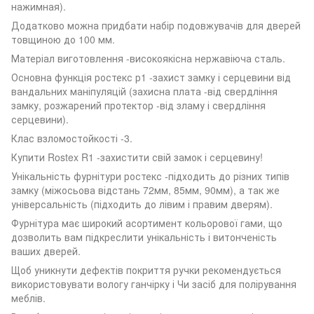
нажимная).
Додатково можна придбати набір подовжувачів для дверей
товщиною до 100 мм.
Матеріал виготовлення -високоякісна нержавіюча сталь.
Основна функція ростекс р1 -захист замку і серцевини від
вандальних маніпуляцій (захисна плата -від свердління
замку, розжарений протектор -від зламу і свердління
серцевини).
Клас взломостойкості -3.
Купити Rostex R1 -захистити свій замок і серцевину!
Унікальність фурнітури ростекс -підходить до різних типів
замку (міжосьова відстань 72мм, 85мм, 90мм), а так же
універсальність (підходить до лівим і правим дверям).
Фурнітура має широкий асортимент кольорової гами, що
дозволить вам підкреслити унікальність і витонченість
ваших дверей.
Щоб уникнути дефектів покриття ручки рекомендується
використовувати вологу ганчірку і Чи засіб для полірування
меблів.