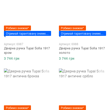
Робимо знижки*
Робимо знижки*
Отримай гарантовану знижку за промокодом - "VSIM7"
Отримай гарантовану знижку за промокодом - "VSIM7"
Артикул: 6987
Артикул: 6988
Дверна ручка Tupai Sofia 1917
Дверна ручка Tupai Sofia 1917
хром
золото
3 744 грн
3 744 грн
Робимо знижки*
Робимо знижки*