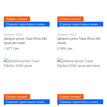
Робимо знижки*
Робимо знижки*
Отримай гарантовану знижку за промокодом - "VSIM7"
Отримай гарантовану знижку за промокодом - "VSIM7"
Артикул: 6955
Артикул: 6956
Дверна ручка Tupai Bona 293
Дверна ручка Tupai Bona 293
хром матовий
нікель
1 877 грн
2 056 грн
Робимо знижки*
Робимо знижки*
Отримай гарантовану знижку за промокодом - "VSIM7"
Отримай гарантовану знижку за промокодом - "VSIM7"