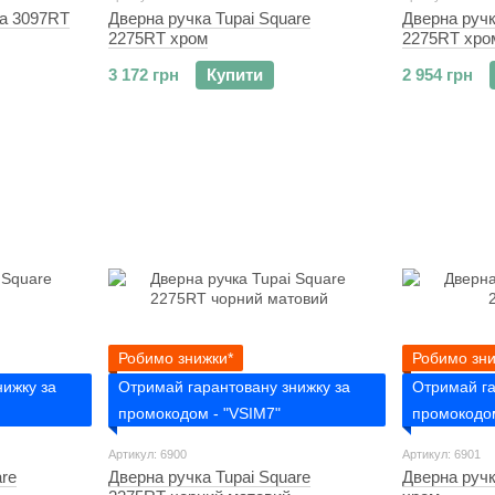
ra 3097RT
Дверна ручка Tupai Square
Дверна ручк
2275RT хром
2275RT хро
3 172 грн
Купити
2 954 грн
Робимо знижки*
Робимо зни
нижку за
Отримай гарантовану знижку за
Отримай га
промокодом - "VSIM7"
промокодом
Артикул: 6900
Артикул: 6901
are
Дверна ручка Tupai Square
Дверна ручк