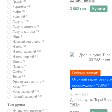
2275RT нікель
Графіт
41
Кераміка
44
3 002 грн
Купити
Кофе
26
Красний
1
Латунь
105
Латунь антична
3
Латунь матова
53
Мідь
4
Нержавіюча сталь
16
Нікель
52
Нікель матовий
200
Нікель чорний
21
Олово
3
Патина
7
Срібло
2
Робимо знижки*
Титан
29
Отримай гарантовану з
Французьке золото
6
промокодом - "VSIM7"
Хром
217
Хром матовий
319
Артикул: 6903
Чорний матовий
303
Дверна ручка Tupai Squ
титан
Тип ручки
На круглой розетке
710