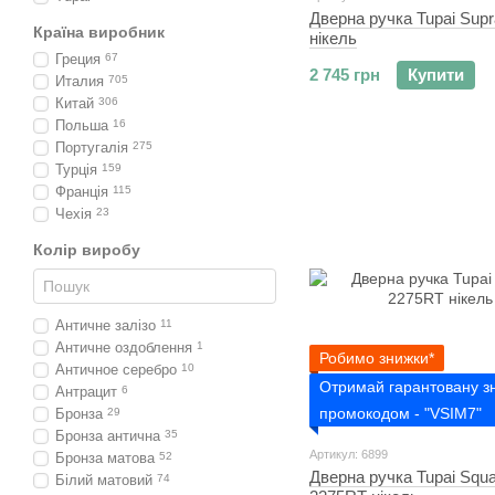
Дверна ручка Tupai Sup
Країна виробник
нікель
Греция
67
2 745 грн
Купити
Италия
705
Китай
306
Польша
16
Португалія
275
Турція
159
Франція
115
Чехія
23
Колір виробу
Античне залізо
11
Античне оздоблення
1
Робимо знижки*
Античное серебро
10
Отримай гарантовану з
Антрацит
6
промокодом - "VSIM7"
Бронза
29
Бронза антична
35
Артикул: 6899
Бронза матова
52
Дверна ручка Tupai Squ
Білий матовий
74