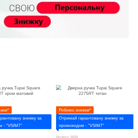
жки*
Робимо знижки*
рантовану знижку за
Отримай гарантовану знижку за
 - "VSIM7"
промокодом - "VSIM7"
Артикул: 6898