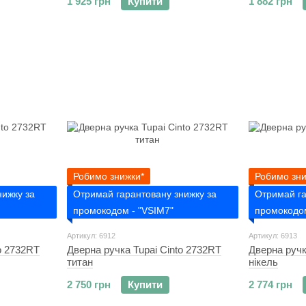
1 925 грн
Купити
1 882 грн
Робимо знижки*
Робимо зни
нижку за
Отримай гарантовану знижку за
Отримай га
промокодом - "VSIM7"
промокодом
Артикул: 6912
Артикул: 6913
o 2732RT
Дверна ручка Tupai Cinto 2732RT
Дверна ручк
титан
нікель
2 750 грн
Купити
2 774 грн