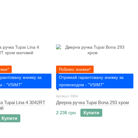
жки*
Робимо знижки*
рантовану знижку за
Отримай гарантовану знижку за
 - "VSIM7"
промокодом - "VSIM7"
Артикул: 6954
а Tupai Lina 4 3042RT
Дверна ручка Tupai Bona 293 хром
ий
2 236 грн
Купити
Купити