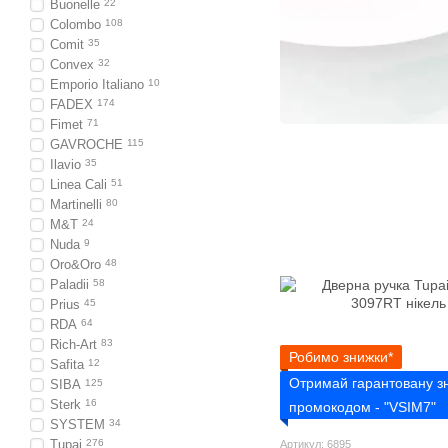
Buonelle
22
Colombo
108
Comit
35
Convex
32
Emporio Italiano
10
FADEX
174
Fimet
71
GAVROCHE
115
Ilavio
35
Linea Cali
51
Martinelli
80
M&T
24
Nuda
9
Oro&Oro
48
Paladii
58
Prius
45
RDA
64
Rich-Art
83
Робимо знижки*
Safita
12
Отримай гарантовану з
SIBA
125
Sterk
16
промокодом - "VSIM7"
SYSTEM
34
Tupai
276
Артикул: 6895