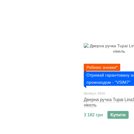
Робимо знижки*
Отримай гарантовану з
промокодом - "VSIM7"
Артикул: 6916
Дверна ручка Tupai Lina
нікель
3 182 грн
Купити