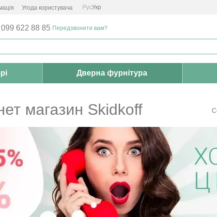
Рус
Укр
мація
Угода користувача
 099 622 88 85
Передзвонити вам?
рі
Дверна фурнітура
нет магазин Skidkoff
С