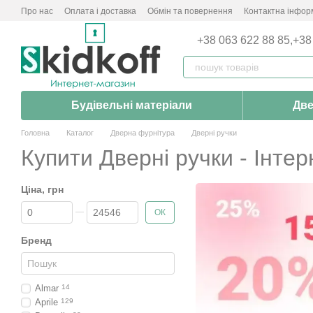
Перейти до основного контенту
Про нас
Оплата і доставка
Обмін та повернення
Контактна інфор
+38 063 622 88 85,
+38
Будівельні матеріали
Две
Головна
Каталог
Дверна фурнітура
Дверні ручки
Купити Дверні ручки - Інтер
Ціна, грн
Від Ціна, грн
До Ціна, грн
ОК
Бренд
Almar
14
Aprile
129