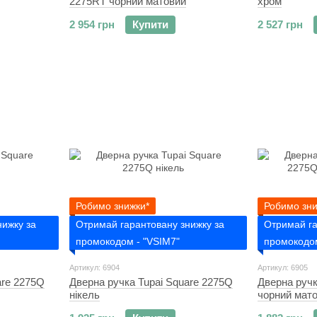
2275RT чорний матовий
хром
2 954 грн
Купити
2 527 грн
Робимо знижки*
Робимо зни
нижку за
Отримай гарантовану знижку за
Отримай га
промокодом - "VSIM7"
промокодом
Артикул: 6904
Артикул: 6905
are 2275Q
Дверна ручка Tupai Square 2275Q
Дверна ручк
нікель
чорний мат