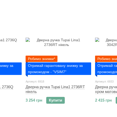
Робимо знижки*
Робимо зни
нижку за
Отримай гарантовану знижку за
Отримай га
промокодом - "VSIM7"
промокодом
Артикул: 6918
Артикул: 6933
1 2736Q
Дверна ручка Tupai Lina1 2736RT
Дверна ручк
нікель
хром матов
3 254 грн
Купити
2 415 грн