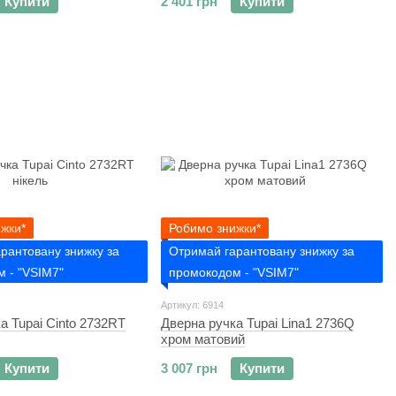
Купити
2 401 грн
Купити
жки*
Робимо знижки*
рантовану знижку за
Отримай гарантовану знижку за
 - "VSIM7"
промокодом - "VSIM7"
Артикул: 6914
а Tupai Cinto 2732RT
Дверна ручка Tupai Lina1 2736Q
хром матовий
Купити
3 007 грн
Купити