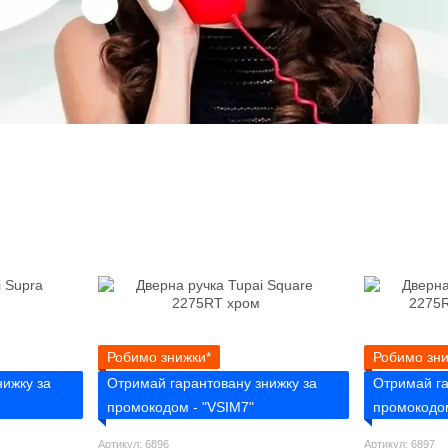
Робимо знижки*
Робимо зни
нижку за
Отримай гарантовану знижку за
Отримай га
промокодом - "VSIM7"
промокодом
Артикул: 6896
Артикул: 6897