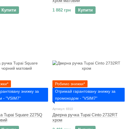
хром матовий
Купити
1 882 грн
Купити
жки*
Робимо знижки*
рантовану знижку за
Отримай гарантовану знижку за
 - "VSIM7"
промокодом - "VSIM7"
Артикул: 6910
а Tupai Square 2275Q
Дверна ручка Tupai Cinto 2732RT
овий
хром