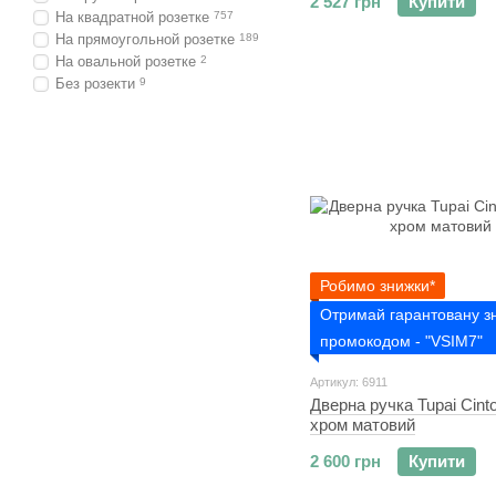
2 527 грн
Купити
На квадратной розетке
757
На прямоугольной розетке
189
На овальной розетке
2
Без розекти
9
Робимо знижки*
Отримай гарантовану з
промокодом - "VSIM7"
Артикул: 6911
Дверна ручка Tupai Cint
хром матовий
2 600 грн
Купити