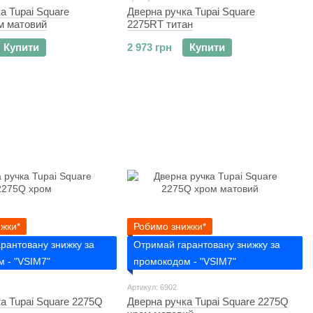
а Tupai Square
Дверна ручка Tupai Square
м матовий
2275RT титан
Купити
2 973 грн
Купити
жки*
Робимо знижки*
рантовану знижку за
Отримай гарантовану знижку за
 - "VSIM7"
промокодом - "VSIM7"
Артикул: 6902
а Tupai Square 2275Q
Дверна ручка Tupai Square 2275Q