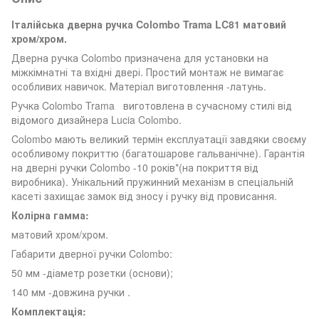
Італійська дверна ручка Colombo Trama LC81 матовий
хром/хром.
Дверна ручка Colombo призначена для установки на
міжкімнатні та вхідні двері. Простий монтаж не вимагає
особливих навичок. Матеріал виготовлення -латунь.
Ручка Colombo Trama виготовлена ​​в сучасному стилі від
відомого дизайнера Lucia Colombo.
Colombo мають великий термін експлуатації завдяки своєму
особливому покриттю (багатошарове гальванічне). Гарантія
на дверні ручки Colombo -10 років*(на покриття від
виробника). Унікальний пружинний механізм в спеціальній
касеті захищає замок від зносу і ручку від провисання.
Колірна гамма:
матовий хром/хром.
Габарити дверної ручки Colombo:
50 мм -діаметр розетки (основи);
140 мм -довжина ручки .
Комплектація: