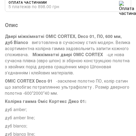
ОПЛАТА ЧАСТИНАМИ
5 платежів по 898.00 грн
Опис
Двері міжкімнатні ОМІС CORTEX, Deco 01, ПО, 600 мм,
дуб Bianco
виготовлена ​​в сучасному стилі модерн. Велика
асортиментна колірна гамма задовольнить запити кожного
споживача.
Міжкімнатні двері ОМІС CORTEX
-це нова
сучасна плівка (євро шпон) зі збірною конструкцією полотна
з хвойних порід дерева сращённих мікро Шпоновая
з'єднанням і клейових матеріалів.
ОМІС CORTEX Deco 01
-засклене полотно ПО, колір сатин
що запобігає потраплянню ультрафіолету . Розмір дверного
полотна -600*2000*40 мм.
Колірна гамма Оміс Кортекс Деко 01:
дуб amber;
дуб amber line;
дуб bianco;
дуб bianco line;