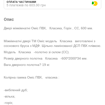
ОПЛАТА ЧАСТИНАМИ
5 платежів по 603.00 грн
Опис
Двері міжкімнатні Оміс ПВХ, Класика, Горіх , СС, 600 мм.
Міжкімнатні двері ТМ Оміс модель
Класика
виготовлені з
соснового бруса з МДФ. Щільно ламінованої ДСП ПВХ плівкою.
Модель
Класика
-полотно зі склом (СС).
Розмір дверного полотна
Класика
-600*2000*34 мм.
Вага дверного полотна? 19 кг.
Колірна гамма Оміс ПВХ,
класика
:
-вибілений дуб;
-вільха;
-горіх;