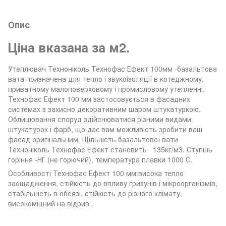
Опис
Ціна вказана за м2.
Утеплювач Техноніколь Технофас Ефект 100мм -базальтова
вата призначена для тепло і звукоізоляції в котеджному,
приватному малоповерховому і промисловому утепленні.
Технофас Ефект 100 мм застосовується в фасадних
системах з захисно декоративним шаром штукатуркою.
Облицювання споруд здійснюватися різними видами
штукатурок і фарб, що дає вам можливість зробити ваш
фасад оригінальним. Щільність базальтової вати
Техноніколь Технофас Ефект становить 135кг/м3. Ступінь
горіння -НГ (не горючий), температура плавки 1000 С.
Особливості Технофас Ефект 100 мм:висока тепло
заощадження, стійкість до впливу гризунів і мікроорганізмів,
стабільність в обсязі, стійкість до різного клімату,
високоміцний на відрив .