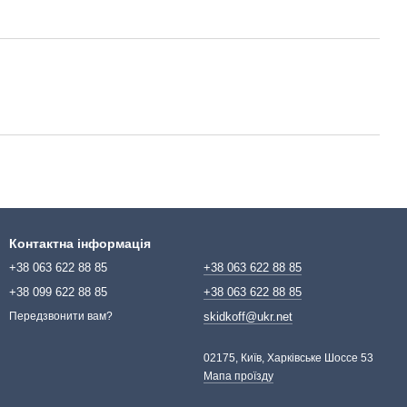
Контактна інформація
+38 063 622 88 85
+38 063 622 88 85
+38 099 622 88 85
+38 063 622 88 85
skidkoff@ukr.net
Передзвонити вам?
02175, Київ, Харківське Шоссе 53
Мапа проїзду