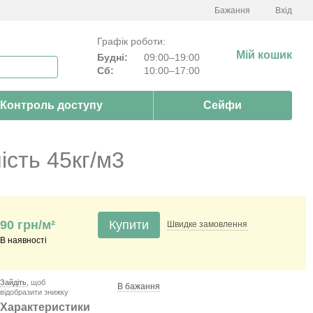
Бажання
Вхід
Графік роботи:
Мій кошик
Будні:
09:00–19:00
Сб:
10:00–17:00
Контроль доступу
Сейфи
ість 45кг/м3
90 грн/м²
Купити
Швидке
замовлення
В наявності
Зайдіть
, щоб
В бажання
відобразити знижку
Характеристики