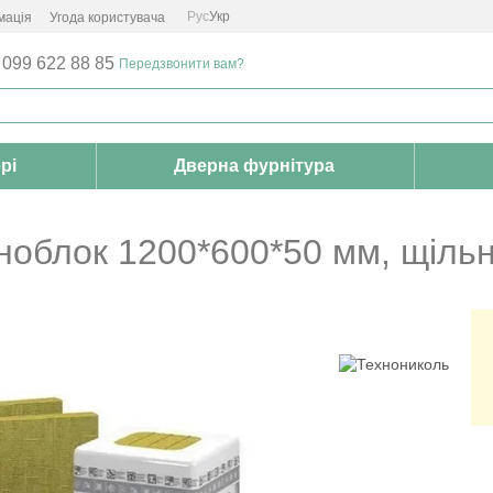
Рус
Укр
мація
Угода користувача
 099 622 88 85
Передзвонити вам?
рі
Дверна фурнітура
облок 1200*600*50 мм, щільн