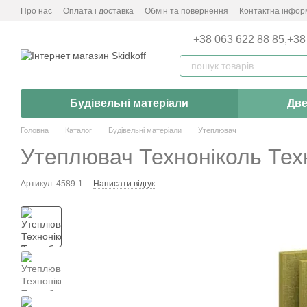
Перейти до основного контенту
Про нас
Оплата і доставка
Обмін та повернення
Контактна інфор
+38 063 622 88 85,
+38
Будівельні матеріали
Две
Головна
Каталог
Будівельні матеріали
Утеплювач
Утеплювач Техноніколь Техн
Артикул: 4589-1
Написати відгук