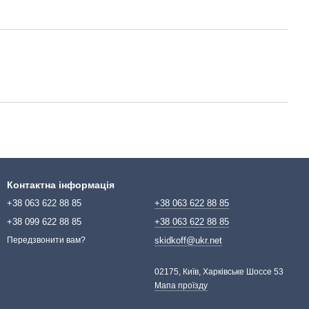
Контактна інформація
+38 063 622 88 85
+38 063 622 88 85
+38 099 622 88 85
+38 063 622 88 85
skidkoff@ukr.net
Передзвонити вам?
02175, Київ, Харківське Шоссе 53
Мапа проїзду