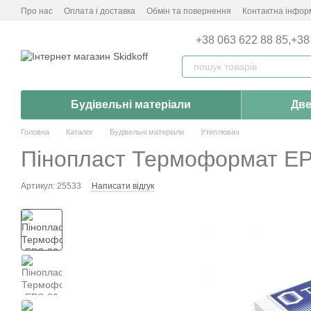
Перейти до основного контенту
Про нас
Оплата і доставка
Обмін та повернення
Контактна інфор
+38 063 622 88 85,
+38
Будівельні матеріали
Две
Головна
Каталог
Будівельні матеріали
Утеплювач
Пінопласт Термоформат EPS
Артикул: 25533
Написати відгук