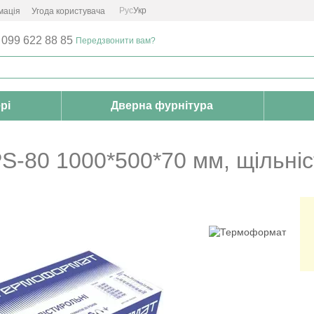
Рус
Укр
мація
Угода користувача
 099 622 88 85
Передзвонити вам?
рі
Дверна фурнітура
-80 1000*500*70 мм, щільніс