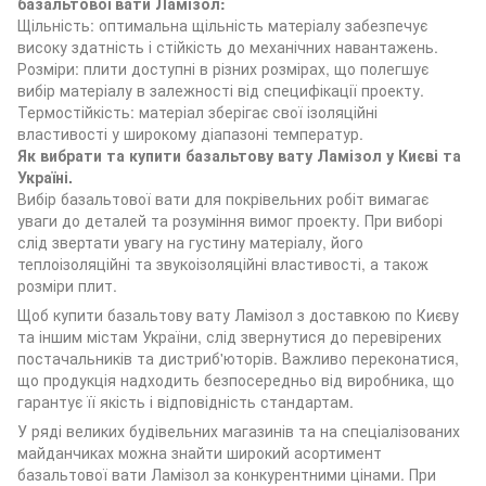
базальтової вати Ламізол:
Щільність: оптимальна щільність матеріалу забезпечує
високу здатність і стійкість до механічних навантажень.
Розміри: плити доступні в різних розмірах, що полегшує
вибір матеріалу в залежності від специфікації проекту.
Термостійкість: матеріал зберігає свої ізоляційні
властивості у широкому діапазоні температур.
Як вибрати та купити базальтову вату Ламізол у Києві та
Україні.
Вибір базальтової вати для покрівельних робіт вимагає
уваги до деталей та розуміння вимог проекту. При виборі
слід звертати увагу на густину матеріалу, його
теплоізоляційні та звукоізоляційні властивості, а також
розміри плит.
Щоб купити базальтову вату Ламізол з доставкою по Києву
та іншим містам України, слід звернутися до перевірених
постачальників та дистриб'юторів. Важливо переконатися,
що продукція надходить безпосередньо від виробника, що
гарантує її якість і відповідність стандартам.
У ряді великих будівельних магазинів та на спеціалізованих
майданчиках можна знайти широкий асортимент
базальтової вати Ламізол за конкурентними цінами. При