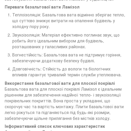
Переваги базальтової вати Ламізол
Теплоізоляція: Базальтова вата відмінно зберігає тепло,
що суттєво знижує витрати на опалення будівель у
холодну пору року.
Звукоізоляція: Матеріал ефективно поглинає звук, що
робить його ідеальним вибором для будівель,
розташованих у галасливих районах.
Вогнестійкість: Базальтова вата не підтримує горіння,
забезпечуючи додаткову безпеку будівлі.
Довговічність: Стійкість до вологи та біологічних
впливів гарантує тривалий термін служби утеплювача.
Використання базальтової вати для плоскої покрівлі
Базальтова вата для плоскої покрівлі Ламізол є ідеальним
рішенням для забезпечення надійної тепло- і звукоізоляції
покрівельних покриттів. Вона проста у укладанні, що
скорочує час та вартість монтажу. Плити базальтової вати
легко ріжуться та підганяються під будь-які розміри,
забезпечуючи щільне прилягання без містків холоду.
Інформативний список ключових характеристик