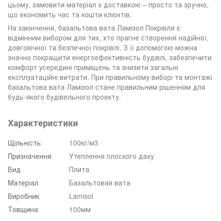
цьому, замовити матеріал з доставкою – просто та зручно,
що економить час та кошти клієнтів.
На закінчення, базальтова вата Ламізол Покрівля є
відмінним вибором для тих, хто прагне створення надійної,
довговічної та безпечної покрівлі. З її допомогою можна
значно покращити енергоефективність будівлі, забезпечити
комфорт усередині приміщень та знизити загальні
експлуатаційні витрати. При правильному виборі та монтажі
базальтова вата Ламізол стане правильним рішенням для
будь-якого будівельного проекту.
Характеристики
Щільність
100кг/м3
Призначення
Утеплення плоского даху
Вид
Плита
Матеріал
Базальтовая вата
Виробник
Lamisol
Товщина
100мм