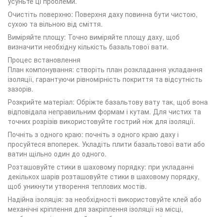
усуньте ці проблеми.
Очистіть поверхню: Поверхня даху повинна бути чистою,
сухою та вільною від сміття.
Виміряйте площу: Точно виміряйте площу даху, щоб
визначити необхідну кількість базальтової вати.
Процес встановлення
План компонування: створіть план розкладання укладання
ізоляції, гарантуючи рівномірність покриття та відсутність
зазорів.
Розкрийте матеріал: Обріжте базальтову вату так, щоб вона
відповідала неправильним формам і кутам. Для чистих та
точних розрізів використовуйте гострий ніж для ізоляції.
Почніть з одного краю: почніть з одного краю даху і
просуйтеся впоперек. Укладіть плити базальтової вати або
ватин щільно один до одного.
Розташовуйте стики в шаховому порядку: при укладанні
декількох шарів розташовуйте стики в шаховому порядку,
щоб уникнути утворення теплових мостів.
Надійна ізоляція: за необхідності використовуйте клей або
механічні кріплення для закріплення ізоляції на місці,