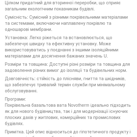
Цілком придатний для вторинної переробки, що сприяє
загальним екологічним показникам будівлі.
Сумісність: Сумісний з різними покрівельними матеріалами
та системами, включаючи наплавлену покрівлю та
одношарові мембрани.
Установка: Легко ріжеться та встановлюється, що
забезпечує швидку та ефективну установку. Може
використовуватись у поєднанні з іншими ізоляційними
матеріалами для досягнення бажаних значень U.
Розміри та товщина: Доступні різні розміри та товщина для
задоволення різних вимог до ізоляції та будівельних норм.
Довговічність: стійкість до плісняви, гниття та шкідників,
що забезпечує тривалий термін служби при мінімальному
обслуговуванні.
Програми:
Покрівельна базальтова вата Novotherm ідеально підходить
як для нового будівництва, так і для модернізації існуючих
плоских дахів у житлових, комерційних та промислових
будівлях.
Примітка. Цей опис відноситься до гіпотетичного продукту і