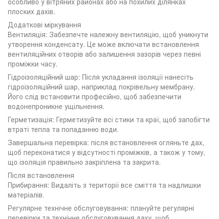
особливо у вітряних районах або на похилих ділянках
плоских дахів.
Додаткові міркування
Вентиляція: Забезпечте належну вентиляцію, щоб уникнути
утворення конденсату. Це може включати встановлення
вентиляційних отворів або залишення зазорів через певні
проміжки часу.
Гідроізоляційний шар: Після укладання ізоляції нанесіть
гідроізоляційний шар, наприклад покрівельну мембрану.
Його слід встановити професійно, щоб забезпечити
водонепроникне ущільнення.
Герметизація: Герметизуйте всі стики та краї, щоб запобігти
втраті тепла та попаданню води.
Завершальна перевірка: після встановлення огляньте дах,
щоб переконатися у відсутності проміжків, а також у тому,
що ізоляція правильно закріплена та закрита.
Після встановлення
Прибирання: Видаліть з території все сміття та надлишки
матеріалів.
Регулярне технічне обслуговування: плануйте регулярні
перевірки та технічне обслуговування даху, щоб