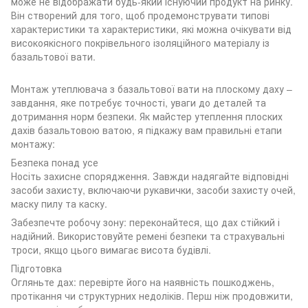
може не відображати будь-який існуючий продукт на ринку.
Він створений для того, щоб продемонструвати типові
характеристики та характеристики, які можна очікувати від
високоякісного покрівельного ізоляційного матеріалу із
базальтової вати.
Монтаж утеплювача з базальтової вати на плоскому даху –
завдання, яке потребує точності, уваги до деталей та
дотримання норм безпеки. Як майстер утеплення плоских
дахів базальтовою ватою, я підкажу вам правильні етапи
монтажу:
Безпека понад усе
Носіть захисне спорядження. Завжди надягайте відповідні
засоби захисту, включаючи рукавички, засоби захисту очей,
маску пилу та каску.
Забезпечте робочу зону: переконайтеся, що дах стійкий і
надійний. Використовуйте ремені безпеки та страхувальні
троси, якщо цього вимагає висота будівлі.
Підготовка
Огляньте дах: перевірте його на наявність пошкоджень,
протікання чи структурних недоліків. Перш ніж продовжити,