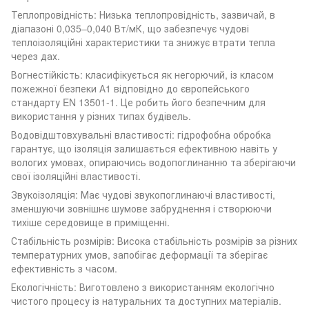
Теплопровідність: Низька теплопровідність, зазвичай, в
діапазоні 0,035–0,040 Вт/мК, що забезпечує чудові
теплоізоляційні характеристики та знижує втрати тепла
через дах.
Вогнестійкість: класифікується як негорючий, із класом
пожежної безпеки А1 відповідно до європейського
стандарту EN 13501-1. Це робить його безпечним для
використання у різних типах будівель.
Водовідштовхувальні властивості: гідрофобна обробка
гарантує, що ізоляція залишається ефективною навіть у
вологих умовах, опираючись водопоглинанню та зберігаючи
свої ізоляційні властивості.
Звукоізоляція: Має чудові звукопоглинаючі властивості,
зменшуючи зовнішнє шумове забруднення і створюючи
тихіше середовище в приміщенні.
Стабільність розмірів: Висока стабільність розмірів за різних
температурних умов, запобігає деформації та зберігає
ефективність з часом.
Екологічність: Виготовлено з використанням екологічно
чистого процесу із натуральних та доступних матеріалів.