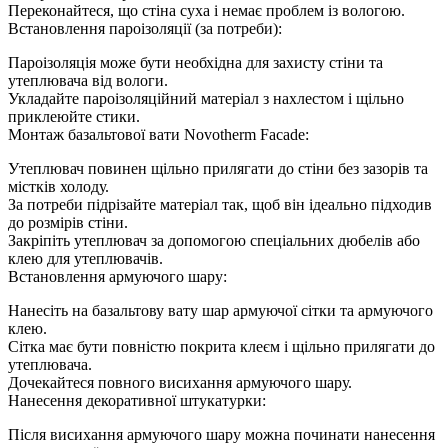
Переконайтеся, що стіна суха і немає проблем із вологою.
Встановлення пароізоляції (за потреби):
Пароізоляція може бути необхідна для захисту стіни та
утеплювача від вологи.
Укладайте пароізоляційний матеріал з нахлестом і щільно
приклеюйте стики.
Монтаж базальтової вати Novotherm Facade:
Утеплювач повинен щільно прилягати до стіни без зазорів та
містків холоду.
За потреби підрізайте матеріал так, щоб він ідеально підходив
до розмірів стіни.
Закріпіть утеплювач за допомогою спеціальних дюбелів або
клею для утеплювачів.
Встановлення армуючого шару:
Нанесіть на базальтову вату шар армуючої сітки та армуючого
клею.
Сітка має бути повністю покрита клеєм і щільно прилягати до
утеплювача.
Дочекайтеся повного висихання армуючого шару.
Нанесення декоративної штукатурки:
Після висихання армуючого шару можна починати нанесення