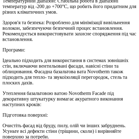
Температурний діапазон: Стабільна робота в діапазоні
температур від -200 до +700°C, що робить його придатним для
різних кліматичних умов.
Здоров'я та безпека: Розроблено для мінімізації вивільнення
волокон, забезпечуючи безпечний процес встановлення.
Рекомендується використовувати захисне спорядження під час
встановлення.
Програми:
Ідеально підходить для використання в системах зовнішніх
стін, включаючи вентильовані фасади, навісні стіни та
облицювання. Фасадна базальтова вата Novotherm також
підходить для тепло- та звукоізоляції перегородок, стель та
плоских дахів.
Утеплення базальтовою ватою Novotherm Facade під
декоративну штукатурку вимагає акуратного виконання
наступних кроків:
Підготовка поверхні:
Очистіть фасад від бруду, пилу, олій чи інших забруднень.
Усуньте всі дефекти стіни (тріщини, сколи) і вирівняйте
поверхню за потреби.