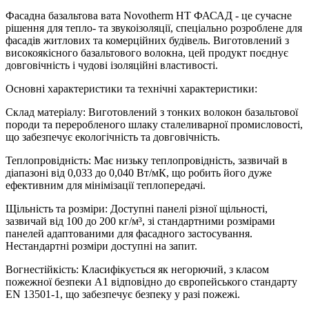
Фасадна базальтова вата Novotherm НТ ФАСАД - це сучасне
рішення для тепло- та звукоізоляції, спеціально розроблене для
фасадів житлових та комерційних будівель. Виготовлений з
високоякісного базальтового волокна, цей продукт поєднує
довговічність і чудові ізоляційні властивості.
Основні характеристики та технічні характеристики:
Склад матеріалу: Виготовлений з тонких волокон базальтової
породи та переробленого шлаку сталеливарної промисловості,
що забезпечує екологічність та довговічність.
Теплопровідність: Має низьку теплопровідність, зазвичай в
діапазоні від 0,033 до 0,040 Вт/мК, що робить його дуже
ефективним для мінімізації теплопередачі.
Щільність та розміри: Доступні панелі різної щільності,
зазвичай від 100 до 200 кг/м³, зі стандартними розмірами
панелей адаптованими для фасадного застосування.
Нестандартні розміри доступні на запит.
Вогнестійкість: Класифікується як негорючий, з класом
пожежної безпеки А1 відповідно до європейського стандарту
EN 13501-1, що забезпечує безпеку у разі пожежі.