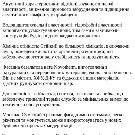
Акустичні характеристики: відмінні звукопоглинаючі
властивості, зниження шумового забруднення та підвищення
акустичного комфорту у приміщенні.
Водовідштовхувальні властивості: гідрофобні властивості
запобігають усмоктуванню води, тим самим захищаючи
конструкцію будівлі від пошкодження вологою.
Хімічна стійкість: Стійкий до більшості хімікатів, включаючи
луги, розведені кислоти та органічні розчинники, що
забезпечує довготривалу стабільність та продуктивність.
Фасадна базальтова вата Novotherm, виготовлена з
натуральних та перероблених матеріалів, екологічно безпечна.
Він не містить ХФУ, ДФУ та будь-яких інших матеріалів,
здатних руйнувати озоновий шар.
Довговічність: стійкість до гниття, плісняви та грибка, що
забезпечує тривалий термін служби за мінімальних вимог до
технічного обслуговування.
Монтаж: Сумісний з різними фасадними системами, легко
ріжеться та монтується, може використовуватись у нових
будівлях чи проектах модернізації.