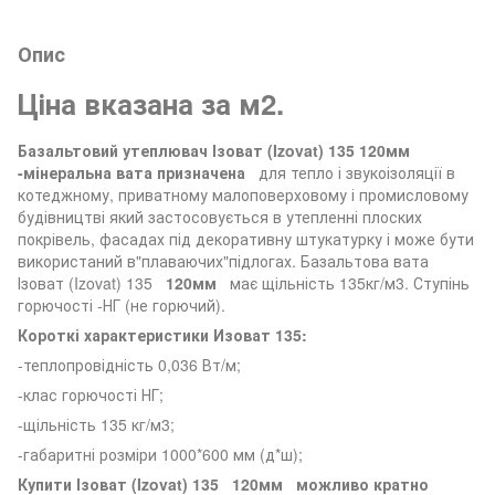
Опис
Ціна вказана за м2.
Базальтовий утеплювач Ізоват (Izovat) 135 120мм
-мінеральна вата призначена
для тепло і звукоізоляції в
котеджному, приватному малоповерховому і промисловому
будівництві який застосовується в утепленні плоских
покрівель, фасадах під декоративну штукатурку і може бути
використаний в"плаваючих"підлогах. Базальтова вата
Ізоват (Izovat) 135
120мм
має щільність 135кг/м3. Ступінь
горючості -НГ (не горючий).
Короткі характеристики Изоват 135:
-теплопровідність 0,036 Вт/м;
-клас горючості НГ;
-щільність 135 кг/м3;
-габаритні розміри 1000*600 мм (д*ш);
Купити Ізоват (Izovat) 135
120мм
можливо кратно