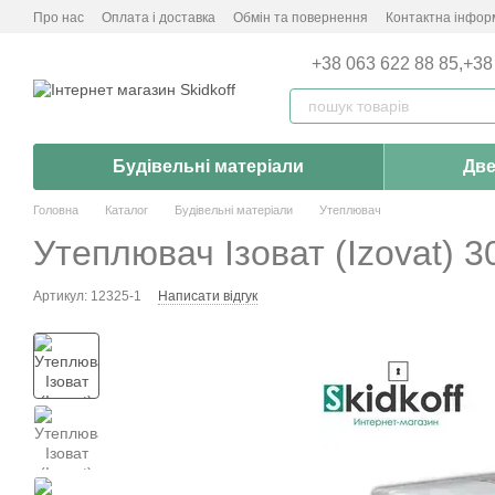
Перейти до основного контенту
Про нас
Оплата і доставка
Обмін та повернення
Контактна інфор
+38 063 622 88 85,
+38
Будівельні матеріали
Две
Головна
Каталог
Будівельні матеріали
Утеплювач
Утеплювач Ізоват (Izovat) 3
Артикул: 12325-1
Написати відгук