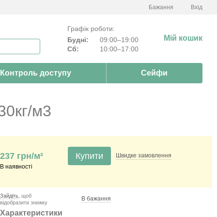
Бажання
Вхід
Графік роботи:
Мій кошик
Будні:
09:00–19:00
Сб:
10:00–17:00
Контроль доступу
Сейфи
30кг/м3
237 грн/м²
Купити
Швидке
замовлення
В наявності
Зайдіть
, щоб
В бажання
відобразити знижку
Характеристики