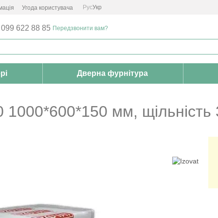
Рус
Укр
мація
Угода користувача
 099 622 88 85
Передзвонити вам?
рі
Дверна фурнітура
0 1000*600*150 мм, щільність 