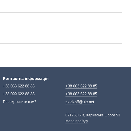
Контактна інформація
+38 063 622 88 85
+38 063 622 88 85
+38 099 622 88 85
+38 063 622 88 85
skidkoff@ukr.net
Передзвонити вам?
02175, Київ, Харківське Шоссе 53
Мапа проїзду