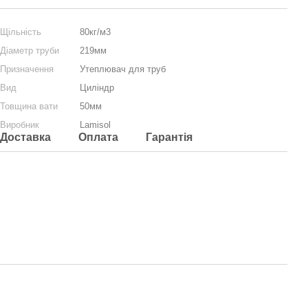
Щільність
80кг/м3
Діаметр труби
219мм
Призначення
Утеплювач для труб
Вид
Циліндр
Товщина вати
50мм
Виробник
Lamisol
Доставка
Оплата
Гарантія