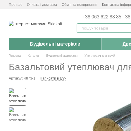
Перейти до основного контенту
Про нас
Оплата і доставка
Обмін та повернення
Контактна інфор
+38 063 622 88 85,
+38
Будівельні матеріали
Две
Головна
Каталог
Будівельні матеріали
Утеплювач для труб
Базальтовий утеплювач для
Артикул: 4873-1
Написати відгук