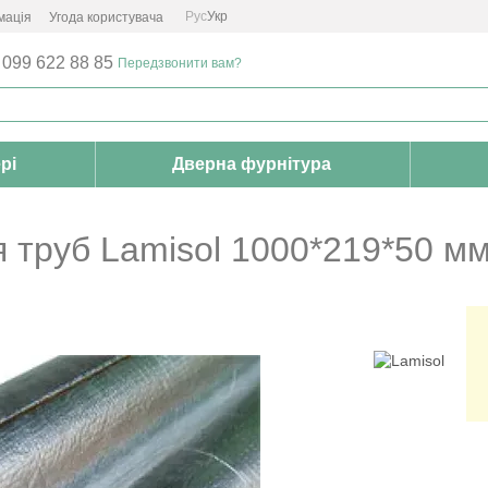
Рус
Укр
мація
Угода користувача
 099 622 88 85
Передзвонити вам?
рі
Дверна фурнітура
 труб Lamisol 1000*219*50 мм