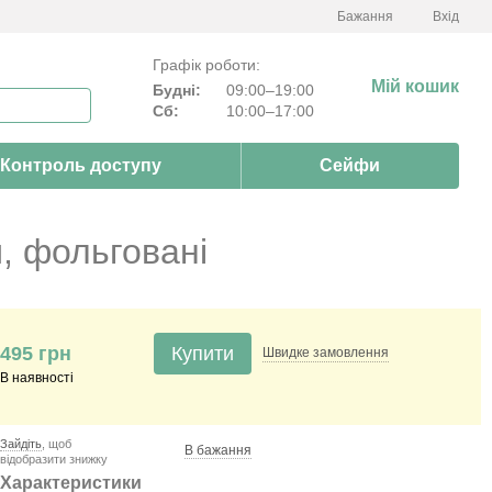
Бажання
Вхід
Графік роботи:
Мій кошик
Будні:
09:00–19:00
Сб:
10:00–17:00
Контроль доступу
Сейфи
, фольговані
495 грн
Купити
Швидке
замовлення
В наявності
Зайдіть
, щоб
В бажання
відобразити знижку
Характеристики