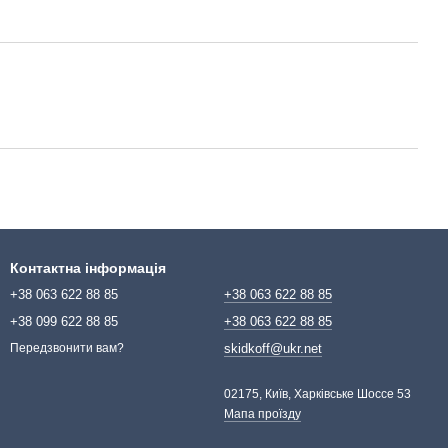
Контактна інформація
+38 063 622 88 85
+38 063 622 88 85
+38 099 622 88 85
+38 063 622 88 85
skidkoff@ukr.net
Передзвонити вам?
02175, Київ, Харківське Шоссе 53
Мапа проїзду