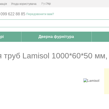
Рус
Укр
мація
Угода користувача
 099 622 88 85
Передзвонити вам?
рі
Дверна фурнітура
 труб Lamisol 1000*60*50 мм,