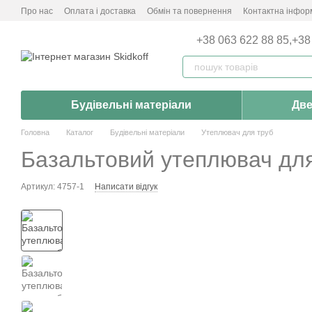
Перейти до основного контенту
Про нас
Оплата і доставка
Обмін та повернення
Контактна інфор
+38 063 622 88 85,
+38
Будівельні матеріали
Две
Головна
Каталог
Будівельні матеріали
Утеплювач для труб
Базальтовий утеплювач для
Артикул: 4757-1
Написати відгук