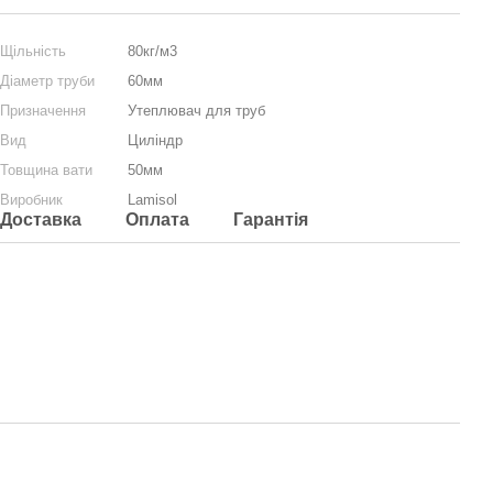
Щільність
80кг/м3
Діаметр труби
60мм
Призначення
Утеплювач для труб
Вид
Циліндр
Товщина вати
50мм
Виробник
Lamisol
Доставка
Оплата
Гарантія