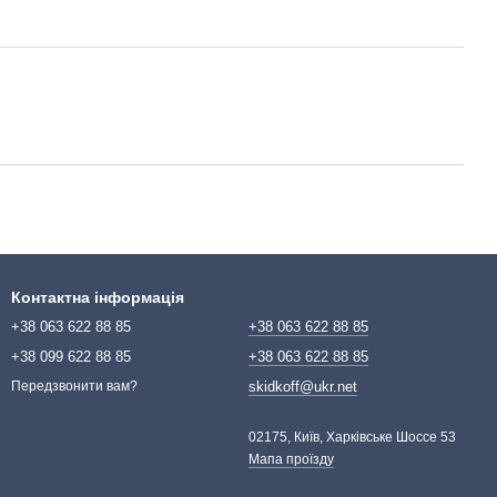
Контактна інформація
+38 063 622 88 85
+38 063 622 88 85
+38 099 622 88 85
+38 063 622 88 85
skidkoff@ukr.net
Передзвонити вам?
02175, Київ, Харківське Шоссе 53
Мапа проїзду