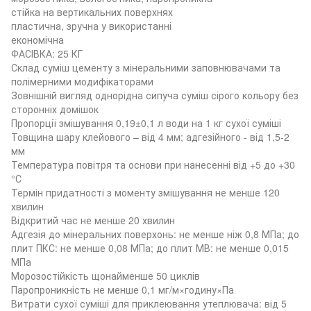
стійка на вертикальних поверхнях
пластична, зручна у використанні
економічна
ФАСІВКА: 25 КГ
Склад суміш цементу з мінеральними заповнювачами та
полімерними модифікаторами
Зовнішній вигляд однорідна сипуча суміш сірого кольору без
сторонніх домішок
Пропорції змішування 0,19±0,1 л води на 1 кг сухої суміші
Товщина шару клейового – від 4 мм; адгезійного - від 1,5-2
мм
Температура повітря та основи при нанесенні від +5 до +30
°С
Термін придатності з моменту змішування не менше 120
хвилин
Відкритий час не менше 20 хвилин
Адгезія до мінеральних поверхонь: не менше ніж 0,8 МПа; до
плит ПКС: не менше 0,08 МПа; до плит МВ: не менше 0,015
МПа
Морозостійкість щонайменше 50 циклів
Паропроникність не менше 0,1 мг/м×годину×Па
Витрати сухої суміші для приклеювання утеплювача: від 5