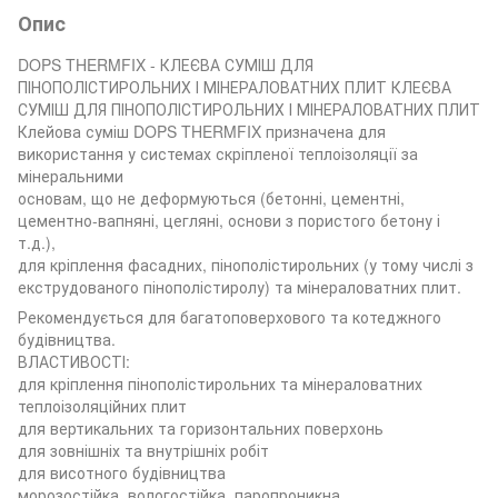
Опис
DOPS THERMFIX - КЛЕЄВА СУМІШ ДЛЯ
ПІНОПОЛІСТИРОЛЬНИХ І МІНЕРАЛОВАТНИХ ПЛИТ КЛЕЄВА
СУМІШ ДЛЯ ПІНОПОЛІСТИРОЛЬНИХ І МІНЕРАЛОВАТНИХ ПЛИТ
Клейова суміш DOPS THERMFIX призначена для
використання у системах скріпленої теплоізоляції за
мінеральними
основам, що не деформуються (бетонні, цементні,
цементно-вапняні, цегляні, основи з пористого бетону і
т.д.),
для кріплення фасадних, пінополістирольних (у тому числі з
екструдованого пінополістиролу) та мінераловатних плит.
Рекомендується для багатоповерхового та котеджного
будівництва.
ВЛАСТИВОСТІ:
для кріплення пінополістирольних та мінераловатних
теплоізоляційних плит
для вертикальних та горизонтальних поверхонь
для зовнішніх та внутрішніх робіт
для висотного будівництва
морозостійка, вологостійка, паропроникна