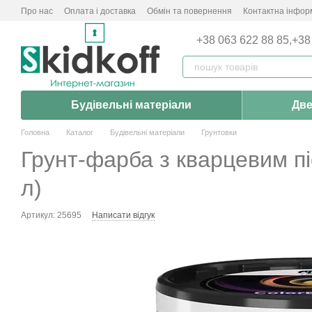
Перейти до основного контенту
Про нас
Оплата і доставка
Обмін та повернення
Контактна інфор
+38 063 622 88 85,
+38
Будівельні матеріали
Две
Головна
Каталог
Будівельні матеріали
Грунтовки
Грунт-фарба з кварцевим піс
л)
Артикул: 25695
Написати відгук