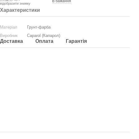
В бажання
відобразити знижку
Характеристики
Матеріал
Грунт-фарба
Виробник
Caparol (Капарол)
Доставка
Оплата
Гарантія