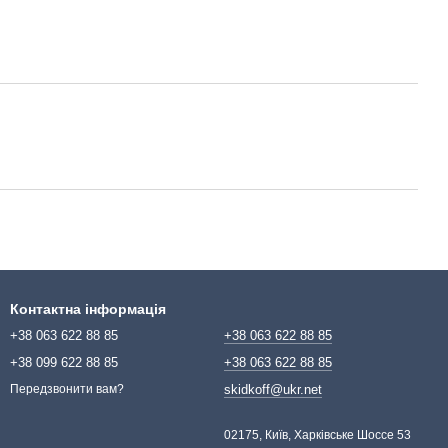
Контактна інформація
+38 063 622 88 85
+38 063 622 88 85
+38 099 622 88 85
+38 063 622 88 85
skidkoff@ukr.net
Передзвонити вам?
02175, Київ, Харківське Шоссе 53