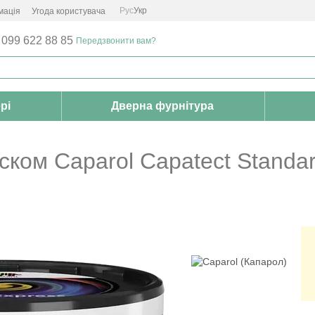
Рус
Укр
мація
Угода користувача
 099 622 88 85
Передзвонити вам?
рі
Дверна фурнітура
ком Caparol Capatect Standart