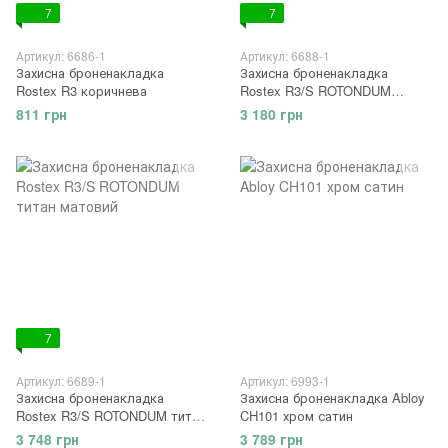
7
7
Артикул: 6686-1
Артикул: 6688-1
Захисна броненакладка
Захисна броненакладка
Rostex R3 коричнева
Rostex R3/S ROTONDUM
нержавіюча сталь матова
811 грн
3 180 грн
7
Артикул: 6689-1
Артикул: 6993-1
Захисна броненакладка
Захисна броненакладка Abloy
Rostex R3/S ROTONDUM титан
CH101 хром сатин
матовий
3 748 грн
3 789 грн