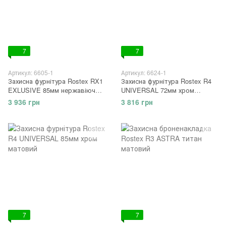
7
7
Артикул: 6605-1
Артикул: 6624-1
Захисна фурнітура Rostex RX1
Захисна фурнітура Rostex R4
EXLUSIVE 85мм нержавіюча
UNIVERSAL 72мм хром
сталь матова
матовий
3 936 грн
3 816 грн
7
7