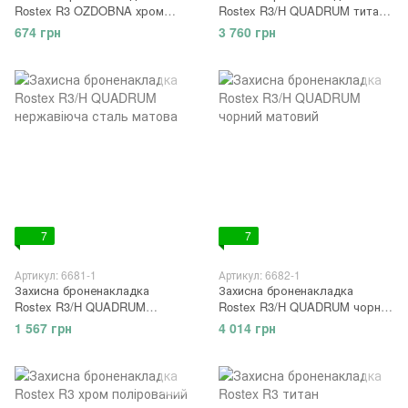
Rostex R3 OZDOBNA хром
Rostex R3/H QUADRUM титан
матовий
матовий
674 грн
3 760 грн
7
7
Артикул: 6681-1
Артикул: 6682-1
Захисна броненакладка
Захисна броненакладка
Rostex R3/H QUADRUM
Rostex R3/H QUADRUM чорний
нержавіюча сталь матова
матовий
1 567 грн
4 014 грн