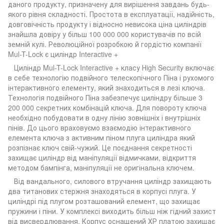
даного продукту, призначену для вирішення завдань будь-
якого рівня складності. Простота в експлуатації, надійність,
довговічність продукту і відносно невисока ціна циліндрів
знайшла довіру у більш 100 000 000 користувачів по всій
земній кулі. Революційної розробкою й гордістю компанії
Mul-T-Lock є циліндр Interactive +
Циліндр Mul-T-Lock Interactive + класу Нigh Security включає
в себе технологію подвійного телескопічного Піна і рухомого
інтерактивного елементу, який знаходиться в лезі ключа.
Технологія подвійного Піна забезпечує циліндру більше 3
200 000 секретних комбінацій ключа. Для повороту ключа
необхідно побудовати в одну лінію зовнішніх і внутрішніх
пінів. До цього враховуємо взаємодію інтерактивного
елемента ключа з активним піном плуга циліндра який
розпізнає ключ свій-чужий. Це поєднання секретності
захищає циліндр від маніпуляції відмичками, відкриття
методом бампінга, маніпуляції не оригінальна ключем.
Від вандального, силового втручання циліндр захищають
два титанових стержня знаходяться в корпусі плуга. У
циліндрі під плугом розташований елемент, що захищає
пружини і піни. У комплексі виходить більш ніж гідний захист
від висвердлювання. Корпус оснащений ХР платою захищає