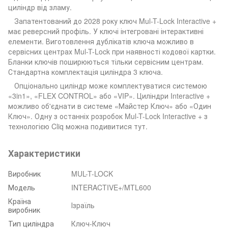
циліндр від зламу.
Запатентований до 2028 року ключ Mul-T-Lock Interactive +
має реверсний профіль. У ключі інтегровані інтерактивні
елементи. Виготовлення дублікатів ключа можливо в
сервісних центрах Mul-T-Lock при наявності кодової картки.
Бланки ключів поширюються тільки сервісним центрам.
Стандартна комплектація циліндра 3 ключа.
Опціонально циліндр може комплектуватися системою
«3in1», «FLEX CONTROL» або «VIP». Циліндри Interactive +
можливо об'єднати в системе «Майстер Ключ» або «Один
Ключ». Одну з останніх розробок Mul-T-Lock Interactive + з
технологією Cliq можна подивитися тут.
Характеристики
Виробник
MUL-T-LOCK
Модель
INTERACTIVE+/MTL600
Країна
Ізраїль
виробник
Тип циліндра
Ключ-Ключ