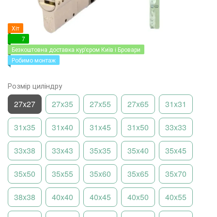
Хіт
7
Безкоштовна доставка кур'єром Київ і Бровари
Робимо монтаж
Розмір циліндру
27x27
27x35
27x55
27x65
31x31
31x35
31x40
31x45
31x50
33x33
33x38
33x43
35x35
35x40
35x45
35x50
35x55
35x60
35x65
35x70
38x38
40x40
40x45
40x50
40x55