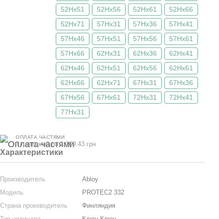
52Hx51
52Hx56
52Hx61
52Hx66
52Hx71
57Hx31
57Hx36
57Hx41
57Hx46
57Hx51
57Hx56
57Hx61
57Hx66
62Hx31
62Hx36
62Hx41
62Hx46
62Hx51
62Hx56
62Hx61
62Hx66
62Hx71
67Hx31
67Hx36
67Hx56
67Hx61
72Hx31
72Hx41
77Hx31
ОПЛАТА ЧАСТЯМИ
7 платежей по 1 109.43 грн
Характеристики
Производитель
Abloy
Модель
PROTEC2 332
Страна производитель
Финляндия
Тип цилиндра
Ключ-Ключ