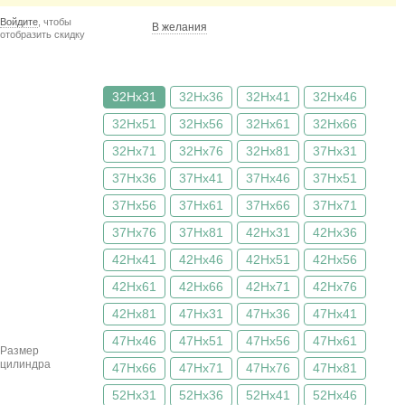
Войдите
, чтобы
В желания
отобразить скидку
32Hx31
32Hx36
32Hx41
32Hx46
32Hx51
32Hx56
32Hx61
32Hx66
32Hx71
32Hx76
32Hx81
37Hx31
37Hx36
37Hx41
37Hx46
37Hx51
37Hx56
37Hx61
37Hx66
37Hx71
37Hx76
37Hx81
42Hx31
42Hx36
42Hx41
42Hx46
42Hx51
42Hx56
42Hx61
42Hx66
42Hx71
42Hx76
42Hx81
47Hx31
47Hx36
47Hx41
47Hx46
47Hx51
47Hx56
47Hx61
Размер
цилиндра
47Hx66
47Hx71
47Hx76
47Hx81
52Hx31
52Hx36
52Hx41
52Hx46