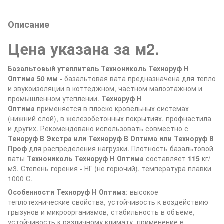
Описание
Цена указана за м2.
Базальтовый утеплитель Технониколь Техноруф Н
Оптима 50 мм
- базальтовая вата предназначена для тепло
и звукоизоляции в коттеджном, частном малоэтажном и
промышленном утеплении.
Техноруф Н
Оптима
применяется в плоско кровельных системах
(нижний слой), в железобетонных покрытиях, профнастила
и других. Рекомендовано использовать совместно с
Теноруф В Экстра или Техноруф В Оптима или Техноруф В
Проф
для распределения нагрузки. Плотность базальтовой
ваты
Технониколь Техноруф Н Оптима
составляет
115
кг/
м3. Степень горения - НГ (не горючий), температура плавки
1000 С.
Особенности Техноруф Н Оптима
: высокое
теплотехнические свойства, устойчивость к воздействию
грызунов и микроорганизмов, стабильность в объеме,
устойчивость к различному климату, применение в