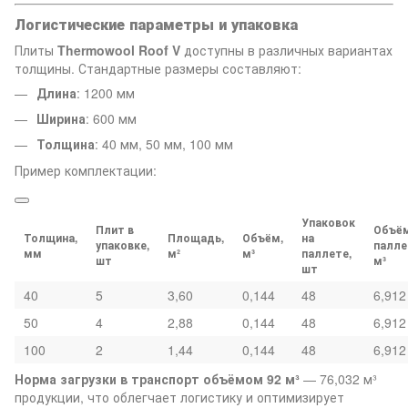
Логистические параметры и упаковка
Плиты
Thermowool Roof V
доступны в различных вариантах
толщины. Стандартные размеры составляют:
Длина
: 1200 мм
Ширина
: 600 мм
Толщина
: 40 мм, 50 мм, 100 мм
Пример комплектации:
Упаковок
Плит в
Объё
Толщина,
Площадь,
Объём,
на
упаковке,
палле
мм
м²
м³
паллете,
шт
м³
шт
40
5
3,60
0,144
48
6,912
50
4
2,88
0,144
48
6,912
100
2
1,44
0,144
48
6,912
Норма загрузки в транспорт объёмом 92 м³
— 76,032 м³
продукции, что облегчает логистику и оптимизирует