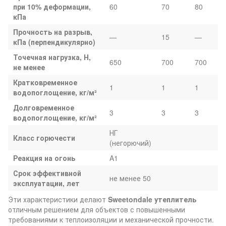
при 10% деформации,
60
70
80
кПа
Прочность на разрыв,
—
15
—
кПа (перпендикулярно)
Точечная нагрузка, Н,
650
700
700
не менее
Кратковременное
1
1
1
водопоглощение, кг/м²
Долговременное
3
3
3
водопоглощение, кг/м²
НГ
Класс горючести
(негорючий)
Реакция на огонь
A1
Срок эффективной
не менее 50
эксплуатации, лет
Эти характеристики делают
Sweetondale утеплитель
отличным решением для объектов с повышенными
требованиями к теплоизоляции и механической прочности.