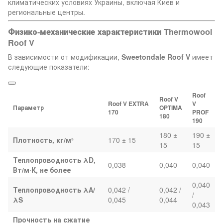
климатических условиях Украины, включая Киев и
региональные центры.
Физико-механические характеристики Thermowool
Roof V
В зависимости от модификации,
Sweetondale Roof V
имеет
следующие показатели:
Roof
Roof V
Roof V EXTRA
V
Параметр
OPTIMA
170
PROF
180
190
180 ±
190 ±
Плотность, кг/м³
170 ± 15
15
15
Теплопроводность λD,
0,038
0,040
0,040
Вт/м·К, не более
0,040
Теплопроводность λА/
0,042 /
0,042 /
/
λS
0,045
0,044
0,043
Прочность на сжатие