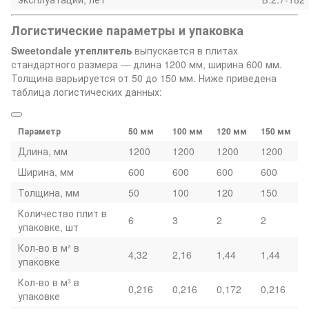
Логистические параметры и упаковка
Sweetondale утеплитель
выпускается в плитах
стандартного размера — длина 1200 мм, ширина 600 мм.
Толщина варьируется от 50 до 150 мм. Ниже приведена
таблица логистических данных:
Параметр
50 мм
100 мм
120 мм
150 мм
Длина, мм
1200
1200
1200
1200
Ширина, мм
600
600
600
600
Толщина, мм
50
100
120
150
Количество плит в
6
3
2
2
упаковке, шт
Кол-во в м² в
4,32
2,16
1,44
1,44
упаковке
Кол-во в м³ в
0,216
0,216
0,172
0,216
упаковке