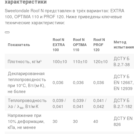
характеристики
Sweetondale Roof N представлен в трёх вариантах: EXTRA
100, OPTIMA 110 и PROF 120. Ниже приведены ключевые
технические характеристики:
Roof N
Roof N
Roof N
Метод
Показатель
EXTRA
OPTIMA
PROF
испытания
100
110
120
ДСТУ Б
Плотность, кг/м³
100±10
110±10
120±10
В.2.7-38
Декларированная
ДСТУ Б
теплопроводность
0,036
0,036
0,036
EN 12667,
при 10°C, Вт/(м·К),
EN 12939
не более
Теплопроводность
0,039 /
0,039 /
0,041 /
ДСТУ Б
λᴅ / λ₅₀, Вт/м·К
0,041
0,041
0,042
В.2.7-182
Напряжение при
ДСТУ EN
10% деформации,
30
30
40
826
кПа, не менее