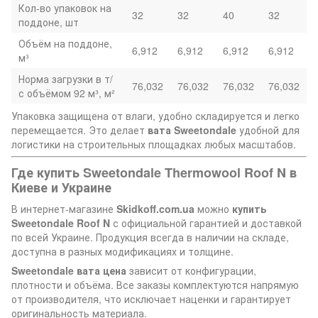
Кол-во упаковок на
32
32
40
32
поддоне, шт
Объём на поддоне,
6,912
6,912
6,912
6,912
м³
Норма загрузки в т/
76,032
76,032
76,032
76,032
с объёмом 92 м³, м²
Упаковка защищена от влаги, удобно складируется и легко
перемещается. Это делает
вата Sweetondale
удобной для
логистики на строительных площадках любых масштабов.
Где купить Sweetondale Thermowool Roof N в
Киеве и Украине
В интернет-магазине
Skidkoff.com.ua
можно
купить
Sweetondale Roof N
с официальной гарантией и доставкой
по всей Украине. Продукция всегда в наличии на складе,
доступна в разных модификациях и толщине.
Sweetondale вата цена
зависит от конфигурации,
плотности и объёма. Все заказы комплектуются напрямую
от производителя, что исключает наценки и гарантирует
оригинальность материала.