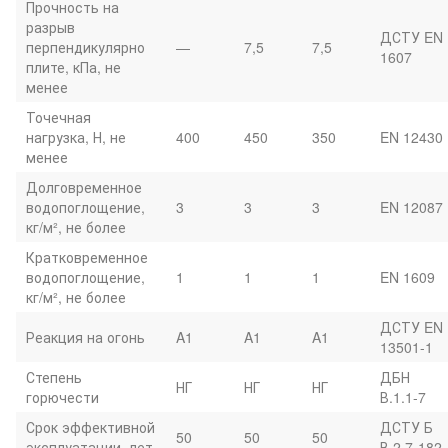
Прочность на
разрыв
ДСТУ EN
перпендикулярно
—
7,5
7,5
1607
плите, кПа, не
менее
Точечная
нагрузка, Н, не
400
450
350
EN 12430
менее
Долговременное
водопоглощение,
3
3
3
EN 12087
кг/м², не более
Кратковременное
водопоглощение,
1
1
1
EN 1609
кг/м², не более
ДСТУ EN
Реакция на огонь
A1
A1
A1
13501-1
Степень
ДБН
НГ
НГ
НГ
горючести
В.1.1-7
Срок эффективной
ДСТУ Б
50
50
50
эксплуатации, лет
В.2.7-182