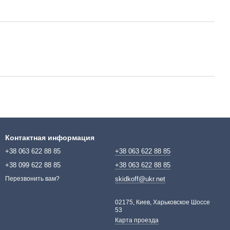
Контактная информация
+38 063 622 88 85
+38 063 622 88 85
+38 099 622 88 85
+38 063 622 88 85
skidkoff@ukr.net
Перезвонить вам?
02175, Киев, Харьковское Шоссе
53
Карта проезда