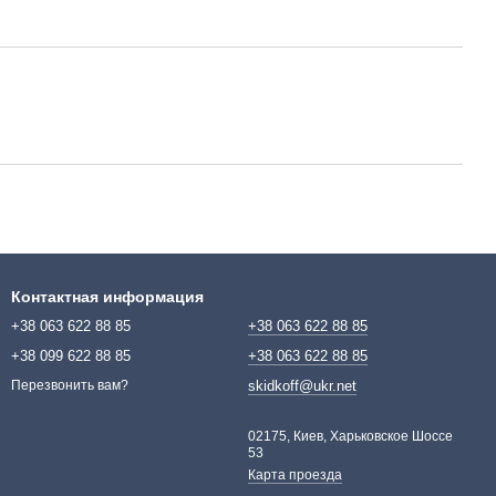
Контактная информация
+38 063 622 88 85
+38 063 622 88 85
+38 099 622 88 85
+38 063 622 88 85
skidkoff@ukr.net
Перезвонить вам?
02175, Киев, Харьковское Шоссе
53
Карта проезда