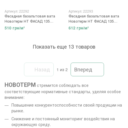
Артикул: 22292
Артикул: 22293
Фасадная базальтовая вата
Фасадная базальтовая вата
Новотерм НТ ФАСАД 135
Новотерм НТ ФАСАД 135
1000*600*100 мм, плотность
1000*600*120 мм, плотность
510 грн/м²
612 грн/м²
135кг/м3
135кг/м3
Показать еще 13 товаров
Назад
Вперед
1
из 2
НОВОТЕРМ
стремится соблюдать все
соответствующие нормативные стандарты, уделяя особое
внимание:
Повышение конкурентоспособности своей продукции на
рынке.
Снижение и постоянный мониторинг воздействия на
окружающую среду.