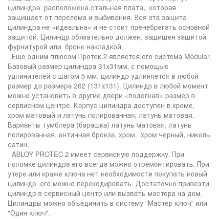
цилиндра расположена стальная плата, которая
защищает от перелома и выбивания. Вся эта защита
цилиндра не «идеальна» и не стоит пренебрегать основной
защитой. Цилиндр обязательно должен, защищен защитой
фурнитурой или броне накладкой.
Еще одним плюсом Протек 2 является его система Modular.
Базовый размер цилиндра 31х31мм, с помощью
удлинителей с шагом 5 мм. цилиндр удлиняется в любой
размер до размера 262 (131х131). Цилиндр в любой момент
можно установить в другие двери «подогнав» размер в
сервисном центре. Корпус цилиндра доступен в хроме,
хром матовый и латунь полированная, латунь матовая.
Варианты тумблера (барашка) латунь матовая, латунь
полированная, античная бронза, хром, хром черный, никель
сатин.
ABLOY PROTEC 2 имеет сервисную поддержку. При
поломке цилиндра его всегда можно отремонтировать. При
утере или краже ключа нет необходимости покупать новый
цилиндр его можно перекодировать. Достаточно привезти
цилиндр в сервисный центр или вызвать мастера на дом.
Цилиндры можно объединить в систему "Мастер ключ" или
"Один ключ".