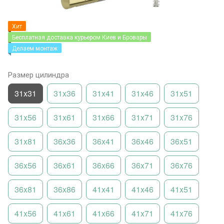
Хит
Бесплатная доставка курьером Киев и Бровары
Делаем монтаж
Размер цилиндра
31x31
31x36
31x41
31x46
31x51
31x56
31x61
31x66
31x71
31x76
31x81
36x36
36x41
36x46
36x51
36x56
36x61
36x66
36x71
36x76
36x81
36x86
41x41
41x46
41x51
41x56
41x61
41x66
41x71
41x76