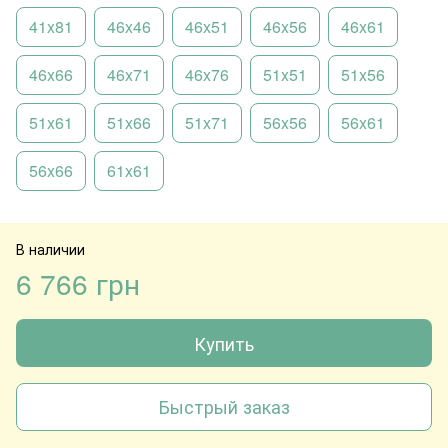
41x81
46x46
46x51
46x56
46x61
46x66
46x71
46x76
51x51
51x56
51x61
51x66
51x71
56x56
56x61
56x66
61x61
В наличии
6 766 грн
Купить
Быстрый заказ