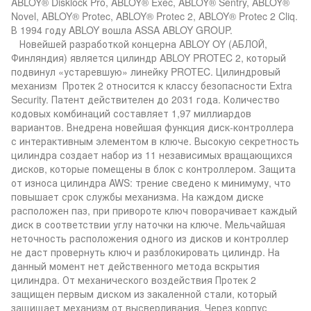
ABLOY® Disklock Pro, ABLOY® Exec, ABLOY® Sentry, ABLOY®
Novel, ABLOY® Protec, ABLOY® Protec 2, ABLOY® Protec 2 Cliq.
В 1994 году ABLOY вошла ASSA ABLOY GROUP.
Новейшей разработкой концерна ABLOY OY (АБЛОЙ,
Финляндия) является цилиндр ABLOY PROTEC 2, который
подвинул «устаревшую» линейку PROTEC. Цилиндровый
механизм Протек 2 относится к классу безопасности Extra
Security. Патент действителен до 2031 года. Количество
кодовых комбинаций составляет 1,97 миллиардов
вариантов. Внедрена новейшая функция диск-контроллера
с интерактивным элементом в ключе. Высокую секретность
цилиндра создает набор из 11 независимых вращающихся
дисков, которые помещены в блок с контроллером. Защита
от износа цилиндра AWS: трение сведено к минимуму, что
повышает срок службы механизма. На каждом диске
расположен паз, при привороте ключ поворачивает каждый
диск в соответствии углу наточки на ключе. Мельчайшая
неточность расположения одного из дисков и контроллер
не даст провернуть ключ и разблокировать цилиндр. На
данный момент нет действенного метода вскрытия
цилиндра. От механического воздействия Протек 2
защищен первым диском из закаленной стали, который
защищает механизм от высверливания. Через корпус