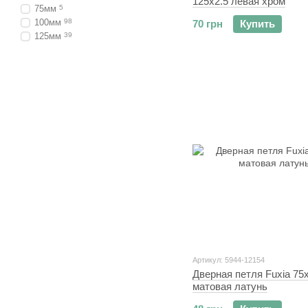
125x2.5 левая хром
75мм
5
100мм
98
70 грн
Купить
125мм
39
Артикул: 5944-12154
Дверная петля Fuxia 75
матовая латунь