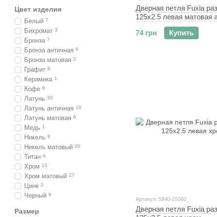
Дверная петля Fuxia ра
Цвет изделия
125x2.5 левая матовая 
Белый
7
латунь
Бихромат
3
74 грн
Купить
Бронза
7
Бронза античная
6
Бронза матовая
2
Графит
6
Керамика
1
Кофе
8
Латунь
33
Латунь античная
16
Латунь матовая
6
Медь
1
Никель
9
Никель матовый
20
Титан
4
Хром
15
Хром матовый
27
Цинк
2
Черный
9
Артикул: 5940-25060
Дверная петля Fuxia ра
Размер