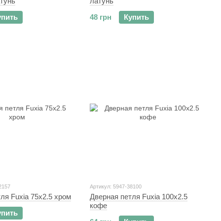
атунь
латунь
упить
48 грн
Купить
2157
Артикул: 5947-38100
ля Fuxia 75x2.5 хром
Дверная петля Fuxia 100x2.5
кофе
упить