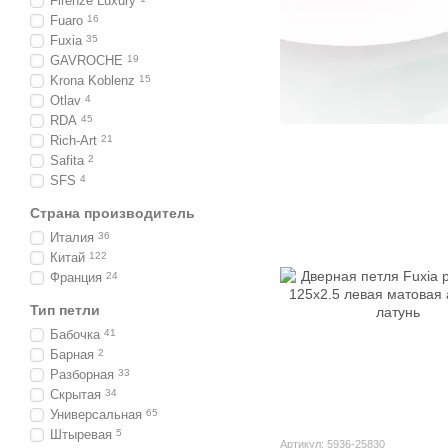
Firenze Luxury
Fuaro
16
Fuxia
35
GAVROCHE
19
Krona Koblenz
15
Otlav
4
RDA
45
Rich-Art
21
Safita
2
SFS
4
Страна производитель
Италия
36
Китай
122
Франция
24
Тип петли
Бабочка
41
Барная
2
Разборная
33
Скрытая
34
Универсальная
65
Штыревая
5
Артикул: 5936-25830