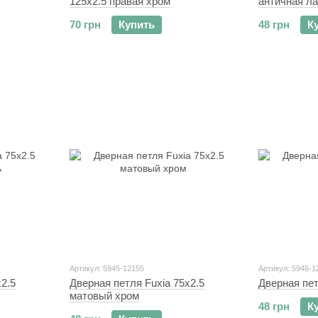
125x2.5 правая хром
античная л
70 грн
Купить
48 грн
К
Артикул: 5945-12155
Артикул: 5946-1
x2.5
Дверная петля Fuxia 75x2.5
Дверная пет
матовый хром
48 грн
К