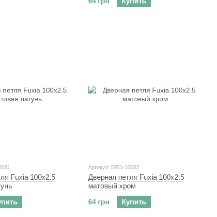
64 грн
Купить
0081
Артикул: 5951-10083
ля Fuxia 100x2.5
Дверная петля Fuxia 100x2.5
тунь
матовый хром
упить
64 грн
Купить