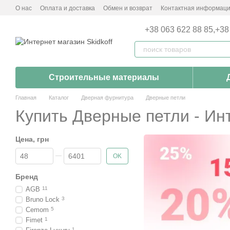
Перейти к основному контенту
О нас
Оплата и доставка
Обмен и возврат
Контактная информац
+38 063 622 88 85,
+38
Строительные материалы
Главная
Каталог
Дверная фурнитура
Дверные петли
Купить Дверные петли - Инт
Цена, грн
От Цена, грн
До Цена, грн
OK
Бренд
AGB
11
Bruno Lock
3
Cemom
5
Fimet
1
1