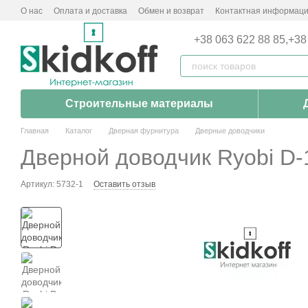
Перейти к основному контенту
О нас
Оплата и доставка
Обмен и возврат
Контактная информац
+38 063 622 88 85,
+38
Строительные материалы
Главная
Каталог
Дверная фурнитура
Дверные доводчики
Дверной доводчик Ryobi D-
Артикул: 5732-1
Оставить отзыв