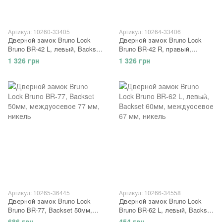
Артикул: 10260-33405
Артикул: 10264-33406
Дверной замок Bruno Lock
Дверной замок Bruno Lock
Bruno BR-42 L, левый, Backset
Bruno BR-42 R, правый,
63мм, междуосевое 42 мм,
Backset 63мм, междуосевое
1 326 грн
1 326 грн
никель
42 мм, никель
Артикул: 10265-36445
Артикул: 10266-34558
Дверной замок Bruno Lock
Дверной замок Bruno Lock
Bruno BR-77, Backset 50мм,
Bruno BR-62 L, левый, Backset
междуосевое 77 мм, никель
60мм, междуосевое 67 мм,
686 грн
454 грн