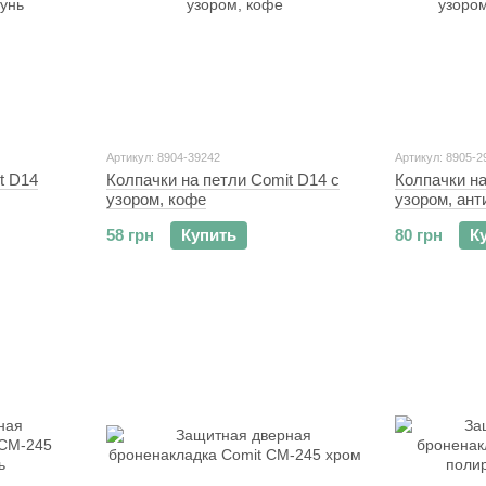
Артикул: 8904-39242
Артикул: 8905-2
t D14
Колпачки на петли Comit D14 с
Колпачки на
узором, кофе
узором, ан
58 грн
Купить
80 грн
К