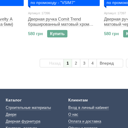
по промокоду - "VSIM7"
по промоко
Артикул: 17396
Артикул: 17397
velty А
Дверная ручка Comit Trend
Дверная руч
ка 6мм)
брашированный матовый хром
матовый че
(розетка 6мм)
580 грн
Купить
580 грн
Назад
1
2
3
4
Вперед
Каталог
Клиентам
Строительные материалы
Вход в личный кабинет
Двери
О нас
Дверная фурнитура
Оплата и доставка