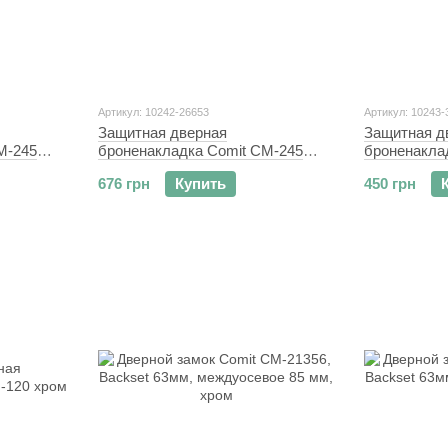
Артикул: 10242-26653
Артикул: 10243-
Защитная дверная
Защитная д
M-245
броненакладка Comit CM-245
броненакла
хром
полированн
676 грн
Купить
450 грн