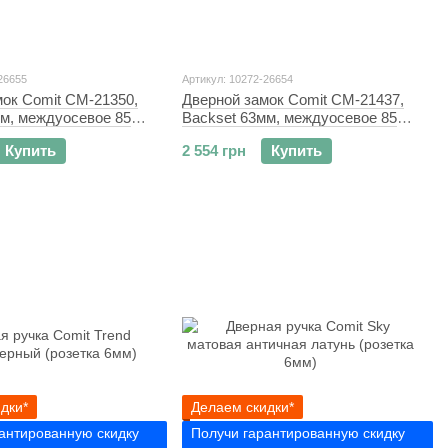
26655
Артикул: 10272-26654
мок Comit CM-21350,
Дверной замок Comit CM-21437,
мм, междуосевое 85
Backset 63мм, междуосевое 85
мм, хром
Купить
2 554 грн
Купить
дки*
Делаем скидки*
антированную скидку
Получи гарантированную скидку