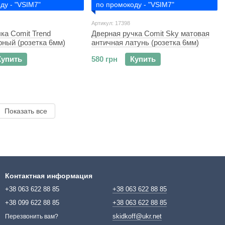
ду - "VSIM7"
по промокоду - "VSIM7"
Артикул: 17398
ка Comit Trend
Дверная ручка Comit Sky матовая
рный (розетка 6мм)
античная латунь (розетка 6мм)
Купить
580 грн
Купить
Показать все
Контактная информация
+38 063 622 88 85
+38 063 622 88 85
+38 099 622 88 85
+38 063 622 88 85
skidkoff@ukr.net
Перезвонить вам?