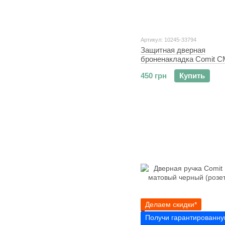
Артикул: 10245-33794
Защитная дверная
броненакладка Comit C
хром
450 грн
Купить
Делаем скидки*
Получи гарантированну