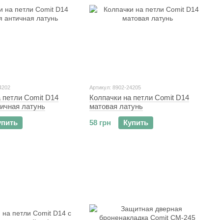
4202
Артикул: 8902-24205
 петли Comit D14
Колпачки на петли Comit D14
тичная латунь
матовая латунь
упить
58 грн
Купить