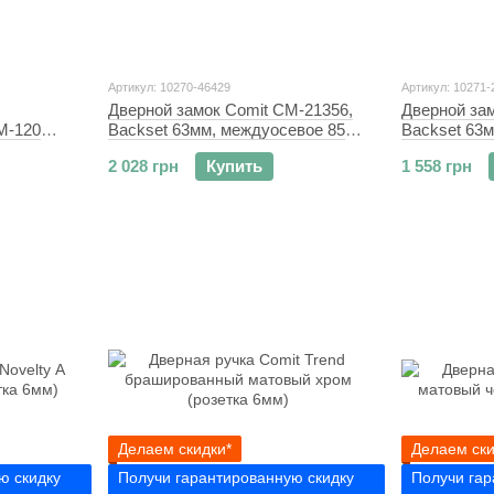
Артикул: 10270-46429
Артикул: 10271-
Дверной замок Comit CM-21356,
Дверной за
M-120
Backset 63мм, междуосевое 85
Backset 63
мм, хром
мм, хром
2 028 грн
Купить
1 558 грн
Делаем скидки*
Делаем ски
ю скидку
Получи гарантированную скидку
Получи гар