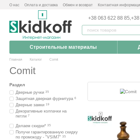
Перейти к основному контенту
О нас
Оплата и доставка
Обмен и возврат
Контактная информац
+38 063 622 88 85,
+38
Строительные материалы
Главная
Каталог
Comit
Comit
Раздел
Дверные ручки
35
Защитная дверная фурнитура
6
Дверные замки
19
Декоративные колпачки на
петли
7
Делаем скидки*
35
Получи гарантированную скидку
по промокоду - "VSIM7"
35