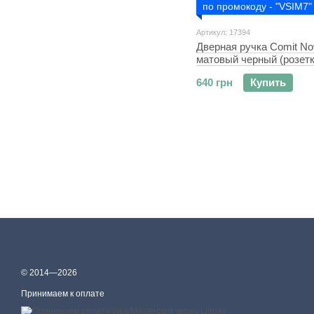
по промокоду - "VSIM7"
Артикул: 17394
Дверная ручка Comit No
матовый черный (розет
640 грн
Купить
© 2014—2026
Принимаем к оплате