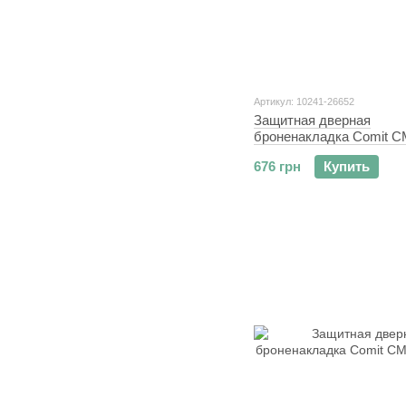
Артикул: 10241-26652
Защитная дверная
броненакладка Comit C
античная латунь
676 грн
Купить