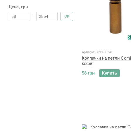
Цена, грн
От Цена, грн
До Цена, грн
OK
Артикул: 8899-39241
Колпачки на петли Comi
кофе
58 грн
Купить