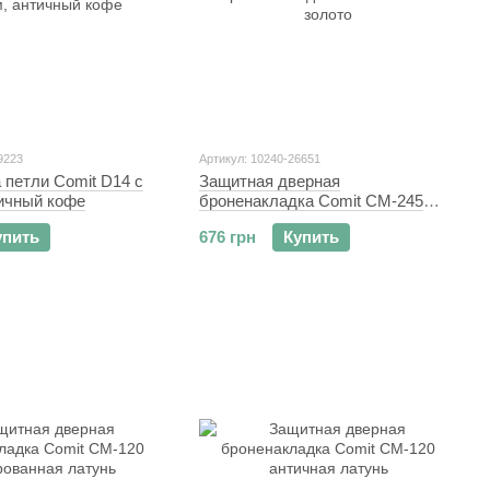
9223
Артикул: 10240-26651
 петли Comit D14 с
Защитная дверная
тичный кофе
броненакладка Comit CM-245
золото
упить
676 грн
Купить