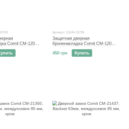
33793
Артикул: 10244-33795
верная
Защитная дверная
дка Comit CM-120
броненакладка Comit CM-120
ая латунь
античная латунь
Купить
450 грн
Купить