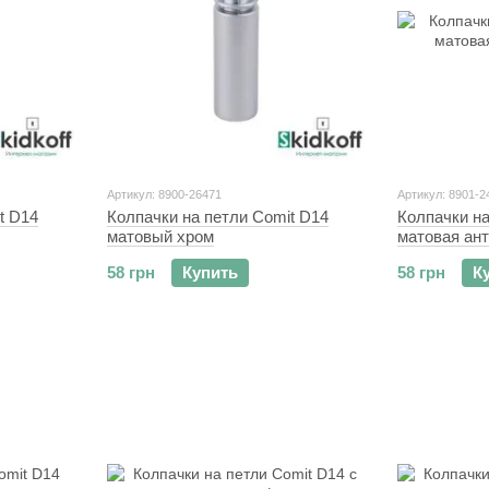
Артикул: 8900-26471
Артикул: 8901-2
t D14
Колпачки на петли Comit D14
Колпачки на
матовый хром
матовая ан
58 грн
Купить
58 грн
К